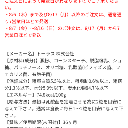
ご注文日によって発送日が異なりますのでご了承くださ
い。
・8/6（木）まで及び8/17（月）以降のご注文は、通常通
り7営業日ほどで発送
・8/7（金）～8/16（日）のご注文は、8/17（月）から7
営業日ほどで発送
【メーカー名】トーラス 株式会社
【原材料(成分)】澱粉、コーンスターチ、脱脂粉乳、ショ
糖、パラチノース、オリゴ糖、乳酸菌(ビフィズス菌、フ
ェカリス菌、有胞子菌)
【保証成分】粗蛋白質5.5％以上、粗脂肪0.6％以上、粗灰
分1.3％以下、水分5.9％以下、炭水化物84.7％以下
【エネルギー】74.8kcal/100g
【給与方法】最初は乳酸菌を定着させる為に2粒を目安に
与えて下さい。通常は食後に毎日1～2粒を目安に与えて下
さい。
【賞味／使用期限(未開封)】36ヶ月