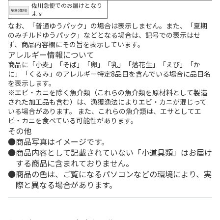
佐川急便でのお届けとなり
ます
なお、「普通ゆうパック」の場合は表示しません。また、「夏期
のみチルドゆうパック」などとなる場合は、記号での表示はせ
ず、商品内容欄にその旨を表示しています。
アレルギー情報について
商品に「小麦」「そば」「卵」「乳」「落花生」「えび」「か
に」「くるみ」のアレルギー特定8品目を含んでいる場合に品目名
を表示します。
※エビ・カニを除く魚介類（これらの魚介類を原材料として製造
された加工品も含む）は、漁獲漁法によりエビ・カニが混じって
いる場合があります。 また、これらの魚介類は、エサとしてエ
ビ・カニを食べている可能性があります。
その他
商品写真はイメージです。
商品内容として記載されていない「小道具類」はお届け
する商品に含まれておりません。
商品の色は、ご覧になるパソコンなどの環境により、実
際と異なる場合があります。