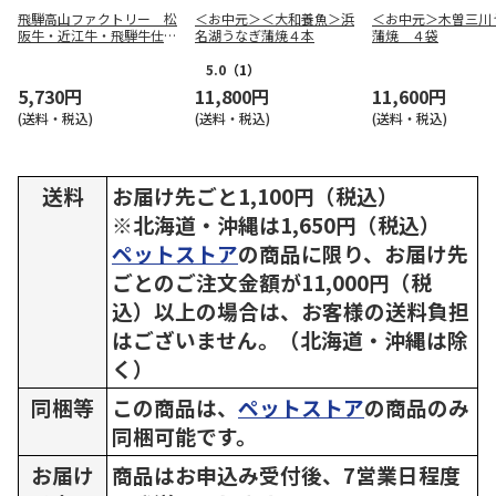
飛騨高山ファクトリー 松
＜お中元＞＜大和養魚＞浜
＜お中元＞木曽三川
阪牛・近江牛・飛騨牛仕込
名湖うなぎ蒲焼４本
蒲焼 ４袋
み食べくらべ ハンバーグ
詰合せＢ【慶事用】
5.0
（1）
5,730円
11,800円
11,600円
(送料・税込)
(送料・税込)
(送料・税込)
送料
お届け先ごと1,100円（税込）
※北海道・沖縄は1,650円（税込）
ペットストア
の商品に限り、お届け先
ごとのご注文金額が11,000円（税
込）以上の場合は、お客様の送料負担
はございません。（北海道・沖縄は除
く）
同梱等
この商品は、
ペットストア
の商品のみ
同梱可能です。
お届け
商品はお申込み受付後、7営業日程度