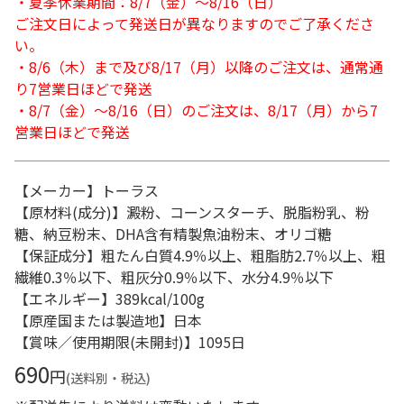
・夏季休業期間：8/7（金）～8/16（日）
ご注文日によって発送日が異なりますのでご了承くださ
い。
・8/6（木）まで及び8/17（月）以降のご注文は、通常通
り7営業日ほどで発送
・8/7（金）～8/16（日）のご注文は、8/17（月）から7
営業日ほどで発送
【メーカー】トーラス
【原材料(成分)】澱粉、コーンスターチ、脱脂粉乳、粉
糖、納豆粉末、DHA含有精製魚油粉末、オリゴ糖
【保証成分】粗たん白質4.9％以上、粗脂肪2.7％以上、粗
繊維0.3％以下、粗灰分0.9％以下、水分4.9％以下
【エネルギー】389kcal/100g
【原産国または製造地】日本
【賞味／使用期限(未開封)】1095日
690
円
(送料別・税込)