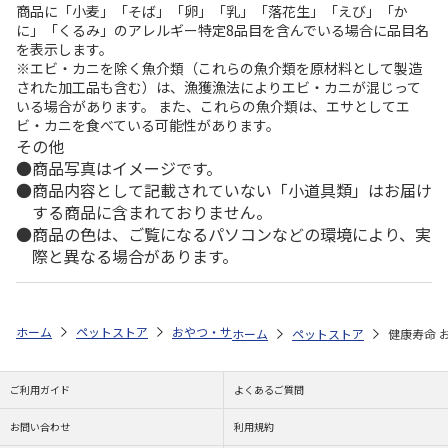
商品に「小麦」「そば」「卵」「乳」「落花生」「えび」「か
に」「くるみ」のアレルギー特定8品目を含んでいる場合に品目名
を表示します。
※エビ・カニを除く魚介類（これらの魚介類を原材料として製造
された加工品も含む）は、漁獲漁法によりエビ・カニが混じって
いる場合があります。 また、これらの魚介類は、エサとしてエ
ビ・カニを食べている可能性があります。
その他
商品写真はイメージです。
商品内容として記載されていない「小道具類」はお届け
する商品に含まれておりません。
商品の色は、ご覧になるパソコンなどの環境により、実
際と異なる場合があります。
ホーム
ペットストア
おやつ・サプリ
飲料・サプリ（猫用）
トー
ホーム
ペットストア
健康寿命 お
ご利用ガイド
よくあるご質問
お問い合わせ
利用規約