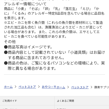
アレルギー情報について
商品に「小麦」「そば」「卵」「乳」「落花生」「えび」「か
に」「くるみ」のアレルギー特定8品目を含んでいる場合に品目名
を表示します。
※エビ・カニを除く魚介類（これらの魚介類を原材料として製造
された加工品も含む）は、漁獲漁法によりエビ・カニが混じって
いる場合があります。 また、これらの魚介類は、エサとしてエ
ビ・カニを食べている可能性があります。
その他
商品写真はイメージです。
商品内容として記載されていない「小道具類」はお届け
する商品に含まれておりません。
商品の色は、ご覧になるパソコンなどの環境により、実
際と異なる場合があります。
ホーム
ペットストア
おやつ・サプリ
飲料・サプリ（猫用）
トー
ホーム
ペットストア
酵素サプリ
ご利用ガイド
よくあるご質問