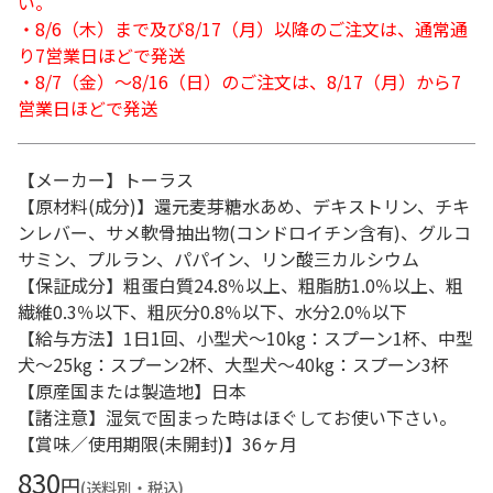
い。
・8/6（木）まで及び8/17（月）以降のご注文は、通常通
り7営業日ほどで発送
・8/7（金）～8/16（日）のご注文は、8/17（月）から7
営業日ほどで発送
【メーカー】トーラス
【原材料(成分)】還元麦芽糖水あめ、デキストリン、チキ
ンレバー、サメ軟骨抽出物(コンドロイチン含有)、グルコ
サミン、プルラン、パパイン、リン酸三カルシウム
【保証成分】粗蛋白質24.8％以上、粗脂肪1.0％以上、粗
繊維0.3％以下、粗灰分0.8％以下、水分2.0％以下
【給与方法】1日1回、小型犬～10kg：スプーン1杯、中型
犬～25kg：スプーン2杯、大型犬～40kg：スプーン3杯
【原産国または製造地】日本
【諸注意】湿気で固まった時はほぐしてお使い下さい。
【賞味／使用期限(未開封)】36ヶ月
830
円
(送料別・税込)