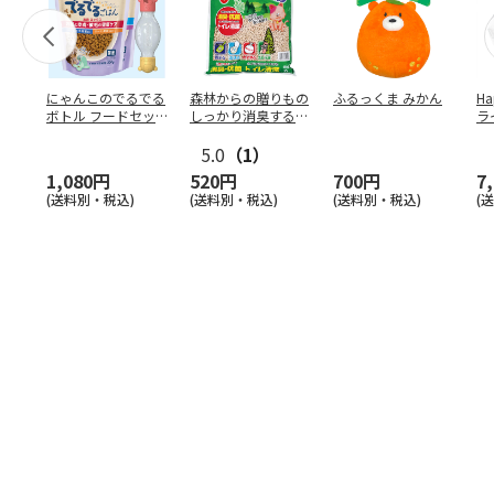
にゃんこのでるでる
森林からの贈りもの
ふるっくま みかん
Ha
ボトル フードセッ
しっかり消臭するひ
ラ
ト
のきの猫砂 7L
ー
5.0
（1）
1,080円
520円
700円
7
(送料別・税込)
(送料別・税込)
(送料別・税込)
(