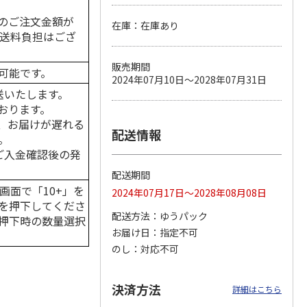
のご注文金額が
在庫：在庫あり
の送料負担はござ
カムカ
銀のスプーン パウ
ペット線香 虹のか
鈴虫の経木 3枚入
販売期間
可能です。
ーン
チ 健康に育つ子ね
なた フルーティフ
2024年07月10日～2028年07月31日
ン型 S
こ用 まぐろ・かつ
ローラルの香り
送いたします。
おに
…
おります。
120円
590円
100円
、お届けが遅れる
)
(送料別・税込)
(送料別・税込)
(送料別・税込)
配送情報
。
はご入金確認後の発
配送期間
画面で「10+」を
2024年07月17日～2028年08月08日
を押下してくださ
配送方法
ゆうパック
押下時の数量選択
お届け日
指定不可
のし
対応不可
決済方法
詳細はこちら