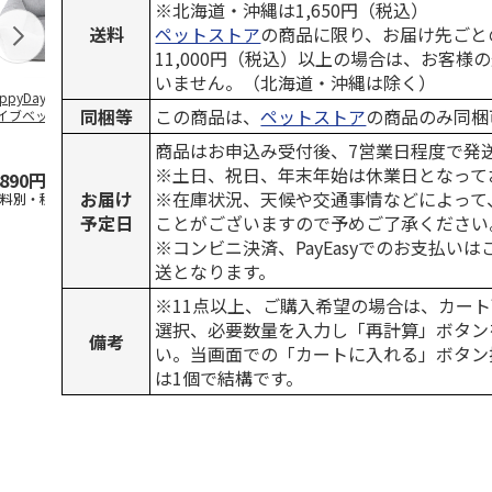
※北海道・沖縄は1,650円（税込）
送料
ペットストア
の商品に限り、お届け先ごと
11,000円（税込）以上の場合は、お客様
いません。（北海道・沖縄は除く）
ppyDays 2wayド
獣医師開発 ニオイ
デオトイレ 飛び散
無添加良品 
同梱等
この商品は、
ペットストア
の商品のみ同梱
イブベッド グレ
をとる砂専用 猫ト
らない消臭・抗菌サ
ムデンタルコ
イレ ナチュラルグ
ンド 4L
ぐるぐるボー
商品はお申込み受付後、7営業日程度で発
レー
…
※土日、祝日、年末年始は休業日となって
,890円
1,550円
1,320円
470円
お届け
※在庫状況、天候や交通事情などによって
送料別・税込)
(送料別・税込)
(送料別・税込)
(送料別・税込
予定日
ことがございますので予めご了承ください
※コンビニ決済、PayEasyでのお支払い
送となります。
※11点以上、ご購入希望の場合は、カート
選択、必要数量を入力し「再計算」ボタン
備考
い。当画面での「カートに入れる」ボタン
は1個で結構です。