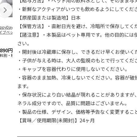
【給与方法】・ペット用の飲料水として、そのまま与
・新鮮なアクティアがいつでも飲めるようにしてくだ
【原産国または製造地】日本
【保管方法】・直射日光を避け、冷暗所で保存してく
ppyDays 2wayド
獣医師開発 ニオイ
デオトイレ 飛び散
銀のスプーン
イブベッド グレ
をとる砂専用 猫ト
らない消臭・抗菌サ
チ 健康に育
【諸注意】・本製品はペット専用です。他の目的には
イレ ナチュラルグ
ンド 4L
こ用 まぐろ
レー
おに
…
さい。
,890円
1,550円
1,320円
120円
・開封後は冷蔵庫に保存し、できるだけ早くお使いく
送料別・税込)
(送料別・税込)
(送料別・税込)
(送料別・税込
・子供が与える時は、大人の監視のもとで行ってくだ
・キャップを容器代わりに使用しないでください。
・容器のまま加熱、冷凍しないでください。容器が破
ます。
・保存状況により白い結晶が現れることがありますが
ネラル成分ですので、品質に問題はございません。
・製品の仕様、デザイン、価格等予告なく変更するこ
【賞味／使用期限(未開封)】24ヶ月