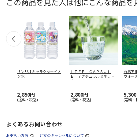
この商品を見た人は他にこんな商品を
サンリオキャラクターイオ
ＬＩＦＥ ＣＡＰＳＵＬ
白馬ア
ン水
Ｅ ７ナチュラルミネラル
ウォー
ウォーター
…
2,850円
2,800円
5,30
(送料・税込)
(送料・税込)
(送料・
よくあるお問い合わせ
お支払い方法
注文のキャンセルについて