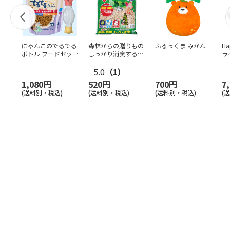
にゃんこのでるでる
森林からの贈りもの
ふるっくま みかん
Ha
ボトル フードセッ
しっかり消臭するひ
ラ
ト
のきの猫砂 7L
ー
5.0
（1）
1,080円
520円
700円
7
(送料別・税込)
(送料別・税込)
(送料別・税込)
(