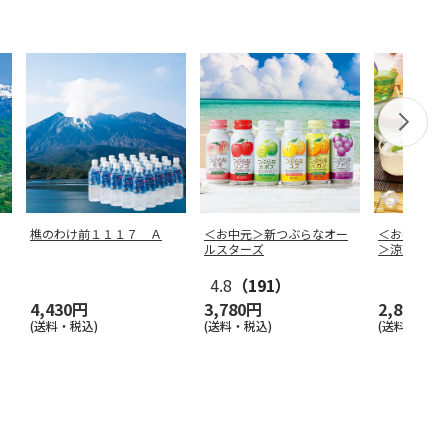
樵のわけ前１１１７ Ａ
＜お中元＞新つぶらなオー
＜お中元＞
ルスターズ
＞涼菓 Ａ
4.8
（191）
4,430円
3,780円
2,800円
(送料・税込)
(送料・税込)
(送料・税込)