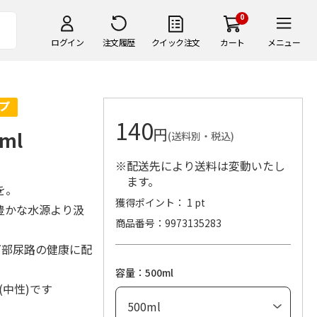
0
ログイン
注文履歴
クイック注文
カート
メニュー
140
円
ml
(送料別・税込)
※配送先により送料は変動いたし
ます。
を。
獲得ポイント： 1 pt
豊かな水源より汲
商品番号
9973135283
下部尿路の健康に配
容量：500ml
2(中性)です