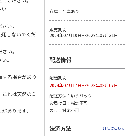
えてください。
さい。
在庫：在庫あり
ださい。
 パウ
無添加良品 カムカ
ペット線香 虹のか
CIAO 香り立つクラ
販売期間
つ子ね
ムデンタルコーン
なた フルーティフ
ンキー ちゅ～る和
使用しないでくだ
2024年07月10日～2028年07月31日
・かつ
ぐるぐるボーン型 S
ローラルの香り
えBOX とりささ
…
…
470円
590円
380円
ださい。
)
(送料別・税込)
(送料別・税込)
(送料別・税込)
配送情報
さい。
損する場合があり
配送期間
2024年07月17日～2028年08月07日
、これは天然のミ
配送方法
ゆうパック
お届け日
指定不可
とがあります。
のし
対応不可
決済方法
詳細はこちら