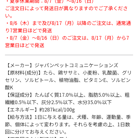
・夏季休業期間：8/7（金）～8/16（日）
ご注文日によって発送日が異なりますのでご了承くださ
い。
・8/6（木）まで及び8/17（月）以降のご注文は、通常通
り7営業日ほどで発送
・8/7（金）～8/16（日）のご注文は、8/17（月）から7
営業日ほどで発送
【メーカー】ジャパンペットコミュニケーションズ
【原材料(成分)】たら、鶏ササミ、小麦粉、乳酸菌、グリ
セリン、ソルビトール、植物油脂、ビタミンE、ソルビン
酸K
【保証成分】たんぱく質17.0％以上、脂肪5.0％以上、粗
繊維0.5％以下、灰分2.5％以下、水分35.0％以下
【エネルギー】約287kcal/100g
【給与方法】1日に与える量は、犬種、年齢、運動量、季
節、個体によって変わります。それらを考慮の上、1日数
回に分けてお与えください。