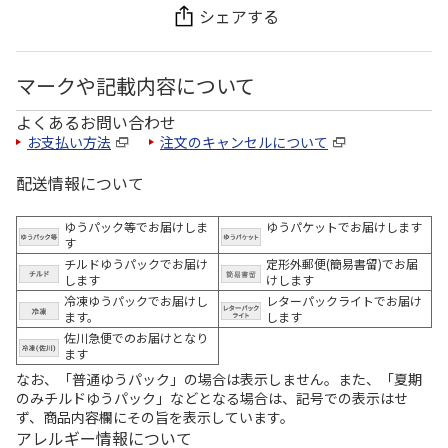
シェアする
マークや記載内容について
よくあるお問い合わせ
お支払い方法
注文のキャンセルについて
配送情報について
ゆうパック等でお届けしま
ゆうパケットでお届けします
す
チルドゆうパックでお届け
定形外郵便(簡易書留)でお届
します
けします
冷凍ゆうパックでお届けし
レターパックライトでお届け
ます。
します
佐川急便でのお届けとなり
ます
なお、「普通ゆうパック」の場合は表示しません。また、「夏期
のみチルドゆうパック」などとなる場合は、記号での表示はせ
ず、商品内容欄にその旨を表示しています。
アレルギー情報について