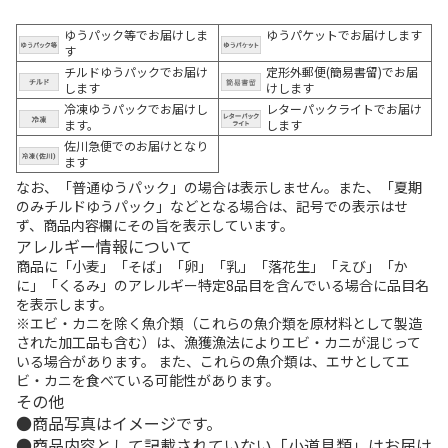
ゆうパック等でお届けしま
ゆうパケットでお届けします
す
チルドゆうパックでお届け
定形外郵便(簡易書留)でお届
します
けします
冷凍ゆうパックでお届けし
レターパックライトでお届け
ます。
します
佐川急便でのお届けとなり
ます
なお、「普通ゆうパック」の場合は表示しません。また、「夏期
のみチルドゆうパック」などとなる場合は、記号での表示はせ
ず、商品内容欄にその旨を表示しています。
アレルギー情報について
商品に「小麦」「そば」「卵」「乳」「落花生」「えび」「か
に」「くるみ」のアレルギー特定8品目を含んでいる場合に品目名
を表示します。
※エビ・カニを除く魚介類（これらの魚介類を原材料として製造
された加工品も含む）は、漁獲漁法によりエビ・カニが混じって
いる場合があります。 また、これらの魚介類は、エサとしてエ
ビ・カニを食べている可能性があります。
その他
商品写真はイメージです。
商品内容として記載されていない「小道具類」はお届け