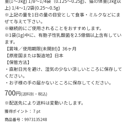
重(1～3kg) 1/8～1/4袋（0.125～0.25g)、猫の体重(3kg以
上) 1/4～1/2袋(0.25～0.5g)
※上記の量を1日の量の目安として食事・ミルクなどにま
ぜて与えて下さい。
※継続的にご使用されることをおすすめします。
※1袋(1g)中に、有胞子性乳酸菌を2.5億個以上含有してい
ます。
【賞味／使用期限(未開封)】36ヶ月
【原産国または製造地】日本
【保管方法】
・直射日光を避け、湿気の少ない涼しいところに保存して
ください。
・お子様の手の届かないところに保存してください。
700
円
(送料別・税込)
※配送先により送料は変動いたします。
獲得ポイント： 7 pt
商品番号
9973135248