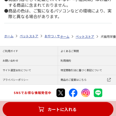
する商品に含まれておりません。
商品の色は、ご覧になるパソコンなどの環境により、実
際と異なる場合があります。
ホーム
ペットストア
おやつ・サプリ
飲料・サプリ（猫用）
現代
ホーム
ペットストア
犬猫用栄養
ご利用ガイド
よくあるご質問
お問い合わせ
利用規約
サイト運営会社について
特定商取引法に基づく表記について
プライバシーポリシー
商品のご提案はこちら
SNSでお得な情報発信中
カートに入れる
Copyright (C) JAPAN POST Co.,Ltd. All Rights Reserved.