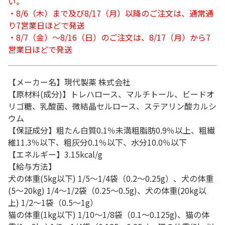
い。
・8/6（木）まで及び8/17（月）以降のご注文は、通常通
り7営業日ほどで発送
・8/7（金）～8/16（日）のご注文は、8/17（月）から7
営業日ほどで発送
【メーカー名】現代製薬 株式会社
【原材料(成分)】トレハロース、マルチトール、ビードオ
リゴ糖、乳酸菌、微結晶セルロース、ステアリン酸カルシ
ウム
【保証成分】粗たん白質0.1％未満粗脂肪0.9％以上、粗繊
維11.3％以下、粗灰分0.1％以下、水分10.0％以下
【エネルギー】3.15kcal/g
【給与方法】
犬の体重(5kg以下) 1/5～1/4袋（0.2～0.25g）、犬の体重
(5～20kg) 1/4～1/2袋（0.25～0.5g)、犬の体重(20kg以
上) 1/2～1袋（0.5～1g）
猫の体重(1kg以下) 1/10～1/8袋（0.1～0.125g)、猫の体