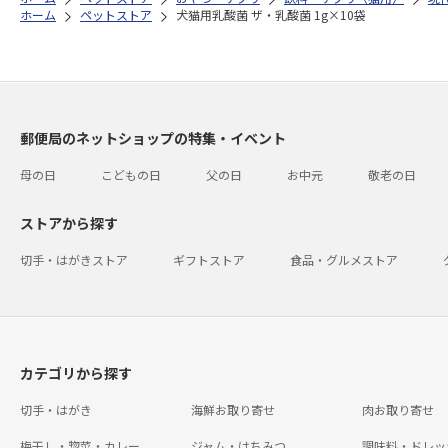
ホーム
ペットストア
犬猫用乳酸菌 ザ・乳酸菌 1g×10袋
郵便局のネットショップの特集・イベント
母の日
こどもの日
父の日
お中元
敬老の日
ストアから探す
切手・はがきストア
ギフトストア
食品・グルメストア
カテゴリから探す
切手・はがき
海鮮お取り寄せ
肉お取り寄せ
梅干し・惣菜・カレー
ジャム・はちみつ
調味料・ドレッ