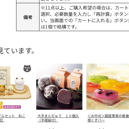
※11点以上、ご購入希望の場合は、カート
選択、必要数量を入力し「再計算」ボタン
備考
い。当画面での「カートに入れる」ボタン
は1個で結構です。
見ています。
アルセット ねこ
大手まんぢゅう １０個入
＜お中元＞国産果実の新食
用】
（手提袋付）
感くずバー