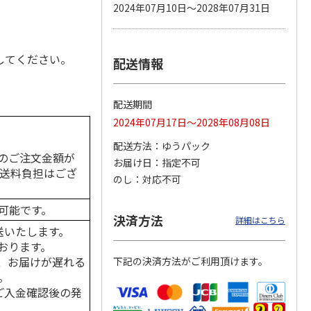
2024年07月10日～2028年07月31日
してください。
配送情報
カムカ
銀のスプーン パウ
ペット線香 虹のか
CIAO 香り立つクラ
ーン
チ 健康に育つ子ね
なた フルーティフ
ンキー ちゅ～る和
ン型 S
こ用 まぐろ・かつ
ローラルの香り
えBOX とりささ
…
おに
…
配送期間
120円
590円
380円
2024年07月17日～2028年08月08日
)
(送料別・税込)
(送料別・税込)
(送料別・税込)
配送方法
ゆうパック
のご注文金額が
お届け日
指定不可
の送料負担はござ
のし
対応不可
可能です。
決済方法
詳細はこちら
送いたします。
おります。
、お届けが遅れる
下記の決済方法がご利用頂けます。
。
はご入金確認後の発