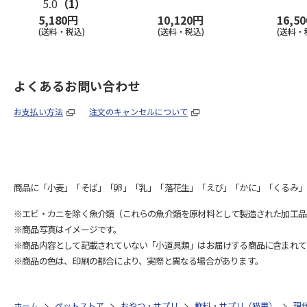
5.0
（1）
5,180円
10,120円
16,5
(送料・税込)
(送料・税込)
(送料・
よくあるお問い合わせ
お支払い方法
注文のキャンセルについて
商品に「小麦」「そば」「卵」「乳」「落花生」「えび」「かに」「くるみ」
※エビ・カニを除く魚介類（これらの魚介類を原材料として製造された加工品
※商品写真はイメージです。
※商品内容として記載されていない「小道具類」はお届けする商品に含まれて
※商品の色は、印刷の都合により、実際と異なる場合があります。
ホーム
ペットストア
おやつ・サプリ
飲料・サプリ（猫用）
現