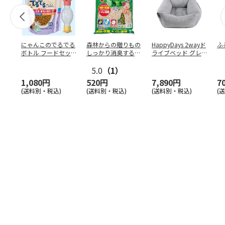
にゃんこのでるでる
森林からの贈りもの
HappyDays 2wayド
ふ
ボトル フードセッ
しっかり消臭するひ
ライブベッド グレ
ト
のきの猫砂 7L
ー
5.0
（1）
1,080円
520円
7,890円
7
(送料別・税込)
(送料別・税込)
(送料別・税込)
(