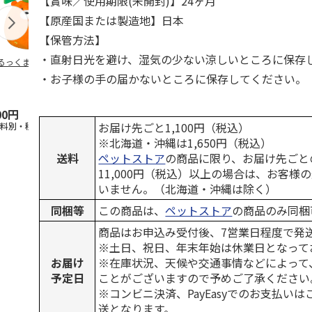
【賞味／使用期限(未開封)】24ヶ月
【原産国または製造地】日本
【保管方法】
・直射日光を避け、湿気の少ない涼しいところに保存
るっくま みかん
デオトイレ 飛び散
獣医師開発 ニオイ
無添加良品 
らない消臭・抗菌サ
をとる砂専用 猫ト
ムデンタルコ
・お子様の手の届かないところに保存してください。
ンド 4L
イレ ナチュラルグ
ぐるぐるボー
レー
…
00円
1,320円
1,550円
470円
お届け先ごと1,100円（税込）
送料別・税込)
(送料別・税込)
(送料別・税込)
(送料別・税込
※北海道・沖縄は1,650円（税込）
送料
ペットストア
の商品に限り、お届け先ごと
11,000円（税込）以上の場合は、お客様
いません。（北海道・沖縄は除く）
同梱等
この商品は、
ペットストア
の商品のみ同梱
商品はお申込み受付後、7営業日程度で発
※土日、祝日、年末年始は休業日となって
お届け
※在庫状況、天候や交通事情などによって
予定日
ことがございますので予めご了承ください
※コンビニ決済、PayEasyでのお支払い
送となります。