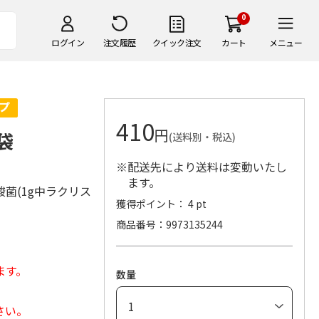
0
ログイン
注文履歴
クイック注文
カート
メニュー
410
円
袋
(送料別・税込)
※配送先により送料は変動いたし
ます。
菌(1g中ラクリス
獲得ポイント： 4 pt
商品番号
9973135244
ます。
数量
さい。