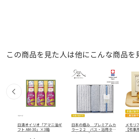
この商品を見た人は他にこんな商品を
日清オイリオ「アマニ油ギ
日本の極み プレミアムカ
メモリ
フト AM-30」×3箱
ラー２２ バス・浴用タオ
【弔事
ルセット【
…