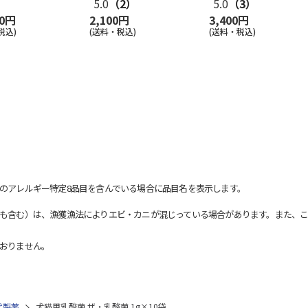
5.0
（2）
5.0
（3）
00円
2,100円
3,400円
税込)
(送料・税込)
(送料・税込)
のアレルギー特定8品目を含んでいる場合に品目名を表示します。
も含む）は、漁獲漁法によりエビ・カニが混じっている場合があります。また、こ
おりません。
代製薬
犬猫用乳酸菌 ザ・乳酸菌 1g×10袋