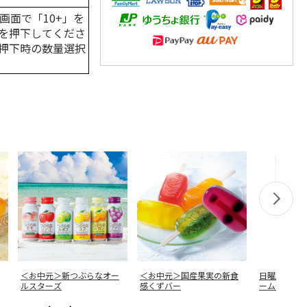
画面で「10+」を
を押下してくださ
押下時の数量選択
＜お中元＞新つぶらなオー
＜お中元＞国産果実の新食
日曜劇場『VI
ルスターズ
感くずバー
ーム切手）