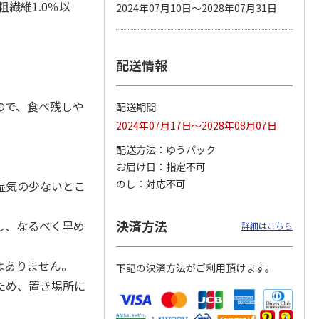
粗繊維1.0％以
2024年07月10日～2028年07月31日
配送情報
カムカ
銀のスプーン パウ
ペット線香 虹のか
CIAO 香り立つクラ
ーン
チ 健康に育つ子ね
なた フルーティフ
ンキー ちゅ～る和
ン型 S
こ用 まぐろ・かつ
ローラルの香り
えBOX とりささ
…
おに
…
ので、食べ残しや
配送期間
120円
590円
380円
2024年07月17日～2028年08月07日
)
(送料別・税込)
(送料別・税込)
(送料別・税込)
配送方法
ゆうパック
お届け日
指定不可
のし
対応不可
湿気の少ないとこ
決済方法
し、なるべく早め
詳細はこちら
はありません。
下記の決済方法がご利用頂けます。
ため、置き場所に