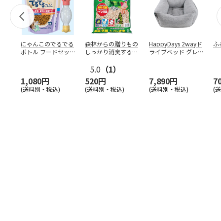
にゃんこのでるでる
森林からの贈りもの
HappyDays 2wayド
ふ
ボトル フードセッ
しっかり消臭するひ
ライブベッド グレ
ト
のきの猫砂 7L
ー
5.0
（1）
1,080円
520円
7,890円
7
(送料別・税込)
(送料別・税込)
(送料別・税込)
(