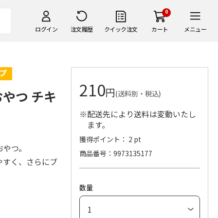
0
ログイン
注文履歴
クイック注文
カート
メニュー
210
円
おやつ チキ
(送料別・税込)
※配送先により送料は変動いたし
ます。
獲得ポイント： 2 pt
おやつ。
商品番号
9973135177
やすく、さらにブ
。
数量