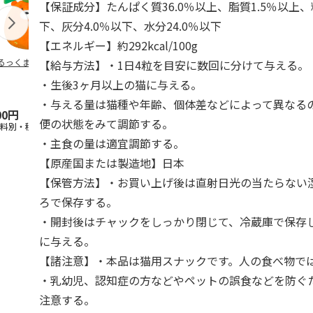
【保証成分】たんぱく質36.0％以上、脂質1.5％以上、
下、灰分4.0％以下、水分24.0％以下
【エネルギー】約292kcal/100g
るっくま みかん
デオトイレ 飛び散
獣医師開発 ニオイ
無添加良品 
【給与方法】・1日4粒を目安に数回に分けて与える。
らない消臭・抗菌サ
をとる砂専用 猫ト
ムデンタルコ
・生後3ヶ月以上の猫に与える。
ンド 4L
イレ ナチュラルグ
ぐるぐるボー
レー
…
・与える量は猫種や年齢、個体差などによって異なる
00円
1,320円
1,550円
470円
便の状態をみて調節する。
送料別・税込)
(送料別・税込)
(送料別・税込)
(送料別・税込
・主食の量は適宜調節する。
【原産国または製造地】日本
【保管方法】・お買い上げ後は直射日光の当たらない
ろで保存する。
・開封後はチャックをしっかり閉じて、冷蔵庫で保存
に与える。
【諸注意】・本品は猫用スナックです。人の食べ物で
・乳幼児、認知症の方などやペットの誤食などを防ぐ
注意する。