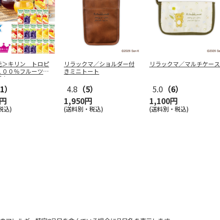
元＞キリン トロピ
リラックマ／ショルダー付
リラックマ／マルチケース
１００％フルーツジ
きミニトート
紙容
…
1）
4.8
（5）
5.0
（6）
0円
1,950円
1,100円
税込)
(送料別・税込)
(送料別・税込)