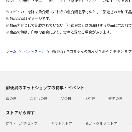
商品に「小麦」「そば」「卵」「乳」「落花生」「えび」「かに」「くるみ」
※エビ・カニを除く魚介類（これらの魚介類を原材料として製造された加工品
※商品写真はイメージです。
※商品内容として記載されていない「小道具類」はお届けする商品に含まれて
※商品の色は、印刷の都合により、実際と異なる場合があります。
ホーム
ペットストア
PETKISS ネコちゃんの歯みがきおやつ チキン味 プチ
郵便局のネットショップの特集・イベント
母の日
こどもの日
父の日
お中元
敬老の日
ストアから探す
切手・はがきストア
ギフトストア
食品・グルメストア