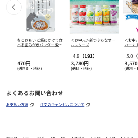
ねこおもい ご飯にかけて食
＜お中元＞新つぶらなオー
＜お中
べる歯みがきパウダー 愛猫
ルスターズ
カーナ
用 1
…
ュース
4.8
（191）
5.0
（
470円
3,780円
3,57
(送料別・税込)
(送料・税込)
(送料・
よくあるお問い合わせ
お支払い方法
注文のキャンセルについて