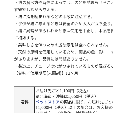
・猫の食べ方や習性によっては、のどを詰まらせるこ
ず観察しながら与える。
・猫に指を噛まれるなどの事故に注意する。
・子供が猫に与えるときは安全のため大人が立ち会う
・猫に異常があらわれたときは使用を中止し、本品を
に相談する。
・美味しさを保つための脱酸素剤は食べられません。
・天然の原料を使用しているため、商品の色、形、ニ
がありますが、品質には問題ありません。
・製造上、チューブの穴がつぶれているものが混ざる
【賞味／使用期限(未開封)】12ヶ月
お届け先ごと1,100円（税込）
※北海道・沖縄は1,650円（税込）
送料
ペットストア
の商品に限り、お届け先ごと
11,000円（税込）以上の場合は、お客様
いません。（北海道・沖縄は除く）