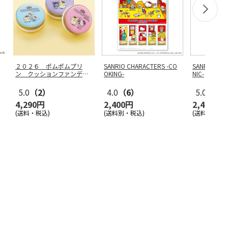
２０２６ ポムポムプリ
SANRIO CHARACTERS -CO
SANRIO CHA
ン クッションファンデー
OKING-
NIC-
ション３個セ
…
5.0
（2）
4.0
（6）
5.0
（2）
4,290円
2,400円
2,400円
(送料・税込)
(送料別・税込)
(送料別・税込