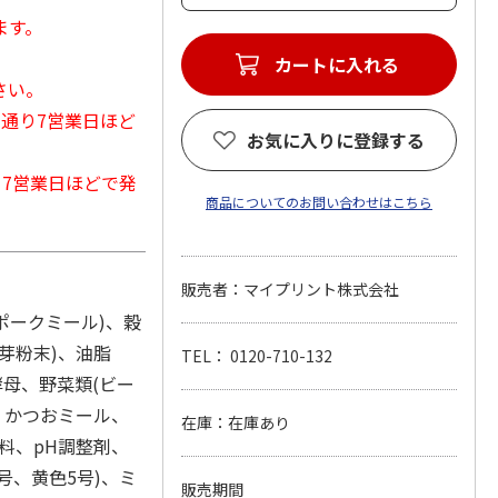
ます。
カートに入れる
さい。
常通り7営業日ほど
お気に入りに登録する
から7営業日ほどで発
商品についてのお問い合わせはこちら
販売者：マイプリント株式会社
ポークミール)、穀
芽粉末)、油脂
TEL： 0120-710-132
酵母、野菜類(ビー
、かつおミール、
在庫：在庫あり
料、pH調整剤、
号、黄色5号)、ミ
販売期間