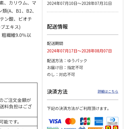
ウ素、カリウム、マ
2024年07月10日～2028年07月31日
類(A、B1、B2、
トテン酸、ビオチ
配送情報
 パウ
無添加良品 カムカ
ペット線香 虹のか
CIAO 香り立つクラ
ブエキス)
つ子ね
ムデンタルコーン
なた フルーティフ
ンキー ちゅ～る和
、粗繊維9.0％以
・かつ
ぐるぐるボーン型 S
ローラルの香り
えBOX とりささ
…
…
配送期間
470円
590円
380円
2024年07月17日～2028年08月07日
)
(送料別・税込)
(送料別・税込)
(送料別・税込)
配送方法
ゆうパック
お届け日
指定不可
のし
対応不可
決済方法
詳細はこちら
のご注文金額が
の送料負担はござ
下記の決済方法がご利用頂けます。
可能です。