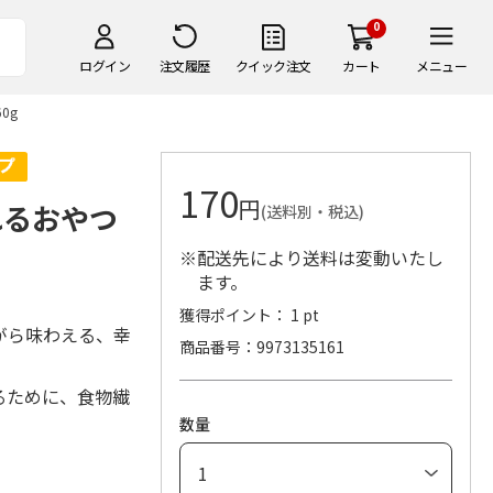
0
ログイン
注文履歴
クイック注文
カート
メニュー
0g
170
円
れるおやつ
(送料別・税込)
※配送先により送料は変動いたし
ます。
獲得ポイント： 1 pt
がら味わえる、幸
商品番号
9973135161
るために、食物繊
数量