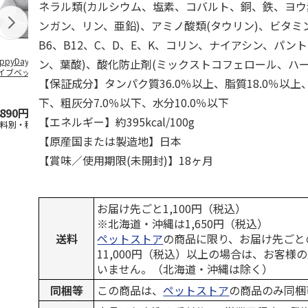
ネラル類(カルシウム、塩素、コバルト、銅、鉄、ヨ
ンガン、リン、亜鉛)、アミノ酸類(タウリン)、ビタミン
B6、B12、C、D、E、K、コリン、ナイアシン、パン
ppyDays 2wayド
獣医師開発 ニオイ
デオトイレ 飛び散
銀のスプーン
ン、葉酸)、酸化防止剤(ミックストコフェロール、ハー
イブベッド グレ
をとる砂専用 猫ト
らない消臭・抗菌サ
チ 健康に育
【保証成分】タンパク質36.0％以上、脂質18.0％以上
イレ ナチュラルグ
ンド 4L
こ用 まぐろ
レー
おに
…
下、粗灰分7.0％以下、水分10.0％以下
,890円
1,550円
1,320円
120円
【エネルギー】約395kcal/100g
送料別・税込)
(送料別・税込)
(送料別・税込)
(送料別・税込
【原産国または製造地】日本
【賞味／使用期限(未開封)】18ヶ月
お届け先ごと1,100円（税込）
※北海道・沖縄は1,650円（税込）
送料
ペットストア
の商品に限り、お届け先ごと
11,000円（税込）以上の場合は、お客様
いません。（北海道・沖縄は除く）
同梱等
この商品は、
ペットストア
の商品のみ同梱