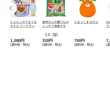
にゃんこのでるでる
森林からの贈りもの
ふるっくま みかん
Ha
ボトル フードセッ
しっかり消臭するひ
ラ
ト
のきの猫砂 7L
ー
5.0
（1）
1,080円
520円
700円
7
(送料別・税込)
(送料別・税込)
(送料別・税込)
(