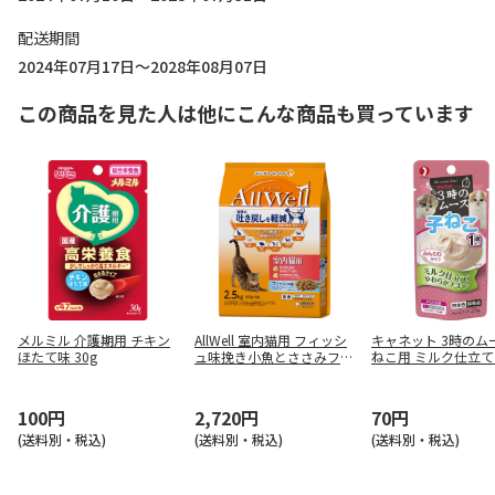
配送期間
2024年07月17日～2028年08月07日
この商品を見た人は他にこんな商品も買っています
メルミル 介護期用 チキン
AllWell 室内猫用 フィッシ
キャネット 3時のム
ほたて味 30g
ュ味挽き小魚とささみフリ
ねこ用 ミルク仕立て 
ーズドライパウダー入り 2.
5kg(500g×5袋)
100円
2,720円
70円
(送料別・税込)
(送料別・税込)
(送料別・税込)