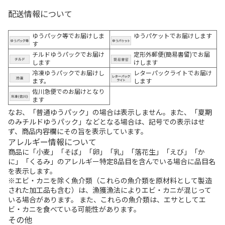
配送情報について
ゆうパック等でお届けしま
ゆうパケットでお届けします
す
チルドゆうパックでお届け
定形外郵便(簡易書留)でお届
します
けします
冷凍ゆうパックでお届けし
レターパックライトでお届け
ます。
します
佐川急便でのお届けとなり
ます
なお、「普通ゆうパック」の場合は表示しません。また、「夏期
のみチルドゆうパック」などとなる場合は、記号での表示はせ
ず、商品内容欄にその旨を表示しています。
アレルギー情報について
商品に「小麦」「そば」「卵」「乳」「落花生」「えび」「か
に」「くるみ」のアレルギー特定8品目を含んでいる場合に品目名
を表示します。
※エビ・カニを除く魚介類（これらの魚介類を原材料として製造
された加工品も含む）は、漁獲漁法によりエビ・カニが混じって
いる場合があります。 また、これらの魚介類は、エサとしてエ
ビ・カニを食べている可能性があります。
その他