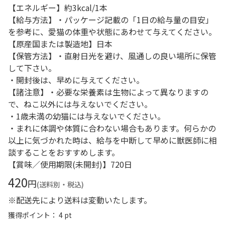
【エネルギー】約3kcal/1本
【給与方法】・パッケージ記載の「1日の給与量の目安」
を参考に、愛猫の体重や状態にあわせて与えてください。
【原産国または製造地】日本
【保管方法】・直射日光を避け、風通しの良い場所に保管
して下さい。
・開封後は、早めに与えてください。
【諸注意】・必要な栄養素は生物によって異なりますの
で、ねこ以外には与えないでください。
・1歳未満の幼猫には与えないでください。
・まれに体調や体質に合わない場合もあります。何らかの
以上に気づかれた時は、給与を中断して早めに獣医師に相
談することをおすすめします。
【賞味／使用期限(未開封)】720日
420
円
(送料別・税込)
※配送先により送料は変動いたします。
獲得ポイント： 4 pt