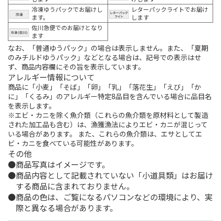
冷凍ゆうパックでお届けし
レターパックライトでお届け
ます。
します
佐川急便でのお届けとなり
ます
なお、「普通ゆうパック」の場合は表示しません。また、「夏期
のみチルドゆうパック」などとなる場合は、記号での表示はせ
ず、商品内容欄にその旨を表示しています。
アレルギー情報について
商品に「小麦」「そば」「卵」「乳」「落花生」「えび」「か
に」「くるみ」のアレルギー特定8品目を含んでいる場合に品目名
を表示します。
※エビ・カニを除く魚介類（これらの魚介類を原材料として製造
された加工品も含む）は、漁獲漁法によりエビ・カニが混じって
いる場合があります。 また、これらの魚介類は、エサとしてエ
ビ・カニを食べている可能性があります。
その他
商品写真はイメージです。
商品内容として記載されていない「小道具類」はお届け
する商品に含まれておりません。
商品の色は、ご覧になるパソコンなどの環境により、実
際と異なる場合があります。