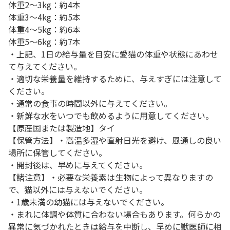
体重2～3kg：約4本
体重3～4kg：約5本
体重4～5kg：約6本
体重5～6kg：約7本
・上記、1日の給与量を目安に愛猫の体重や状態にあわせ
て与えてください。
・適切な栄養量を維持するために、与えすぎには注意して
ください。
・通常の食事の時間以外に与えてください。
・新鮮な水をいつでも飲めるように用意してください。
【原産国または製造地】タイ
【保管方法】・高温多湿や直射日光を避け、風通しの良い
場所に保管してください。
・開封後は、早めに与えてください。
【諸注意】・必要な栄養素は生物によって異なりますの
で、猫以外には与えないでください。
・1歳未満の幼猫には与えないでください。
・まれに体調や体質に合わない場合もあります。何らかの
異常に気づかれたときは給与を中断し、早めに獣医師に相