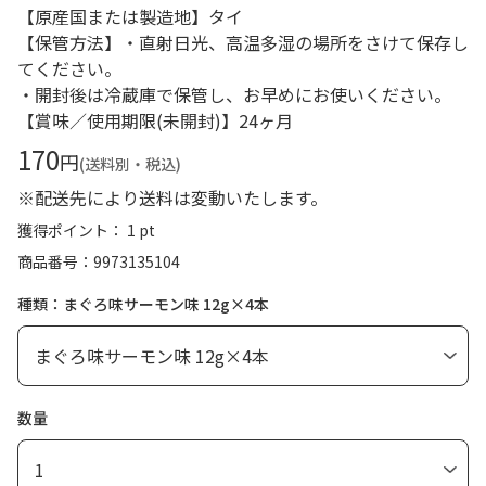
【原産国または製造地】タイ
【保管方法】・直射日光、高温多湿の場所をさけて保存し
てください。
・開封後は冷蔵庫で保管し、お早めにお使いください。
【賞味／使用期限(未開封)】24ヶ月
170
円
(送料別・税込)
※配送先により送料は変動いたします。
獲得ポイント： 1 pt
商品番号
9973135104
種類：まぐろ味サーモン味 12g×4本
数量
1