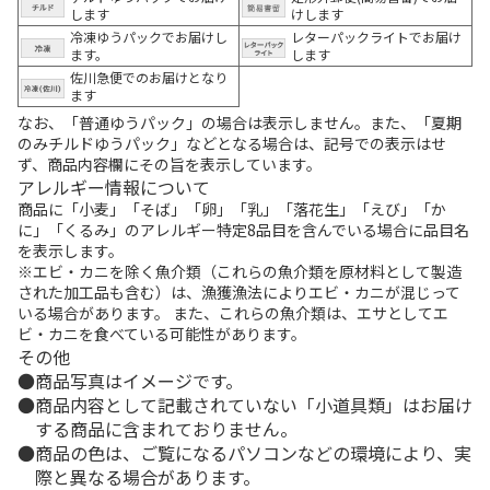
します
けします
冷凍ゆうパックでお届けし
レターパックライトでお届け
ます。
します
佐川急便でのお届けとなり
ます
なお、「普通ゆうパック」の場合は表示しません。また、「夏期
のみチルドゆうパック」などとなる場合は、記号での表示はせ
ず、商品内容欄にその旨を表示しています。
アレルギー情報について
商品に「小麦」「そば」「卵」「乳」「落花生」「えび」「か
に」「くるみ」のアレルギー特定8品目を含んでいる場合に品目名
を表示します。
※エビ・カニを除く魚介類（これらの魚介類を原材料として製造
された加工品も含む）は、漁獲漁法によりエビ・カニが混じって
いる場合があります。 また、これらの魚介類は、エサとしてエ
ビ・カニを食べている可能性があります。
その他
商品写真はイメージです。
商品内容として記載されていない「小道具類」はお届け
する商品に含まれておりません。
商品の色は、ご覧になるパソコンなどの環境により、実
際と異なる場合があります。