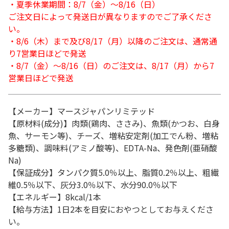
・夏季休業期間：8/7（金）～8/16（日）
ご注文日によって発送日が異なりますのでご了承くださ
い。
・8/6（木）まで及び8/17（月）以降のご注文は、通常通
り7営業日ほどで発送
・8/7（金）～8/16（日）のご注文は、8/17（月）から7
営業日ほどで発送
【メーカー】マースジャパンリミテッド
【原材料(成分)】肉類(鶏肉、ささみ)、魚類(かつお、白身
魚、サーモン等)、チーズ、増粘安定剤(加工でん粉、増粘
多糖類)、調味料(アミノ酸等)、EDTA-Na、発色剤(亜硝酸
Na)
【保証成分】タンパク質5.0％以上、脂質0.2％以上、粗繊
維0.5％以下、灰分3.0％以下、水分90.0％以下
【エネルギー】8kcal/1本
【給与方法】1日2本を目安におやつとしてお与えくださ
い。