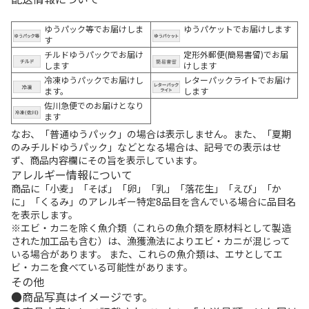
ゆうパック等でお届けしま
ゆうパケットでお届けします
す
チルドゆうパックでお届け
定形外郵便(簡易書留)でお届
します
けします
冷凍ゆうパックでお届けし
レターパックライトでお届け
ます。
します
佐川急便でのお届けとなり
ます
なお、「普通ゆうパック」の場合は表示しません。また、「夏期
のみチルドゆうパック」などとなる場合は、記号での表示はせ
ず、商品内容欄にその旨を表示しています。
アレルギー情報について
商品に「小麦」「そば」「卵」「乳」「落花生」「えび」「か
に」「くるみ」のアレルギー特定8品目を含んでいる場合に品目名
を表示します。
※エビ・カニを除く魚介類（これらの魚介類を原材料として製造
された加工品も含む）は、漁獲漁法によりエビ・カニが混じって
いる場合があります。 また、これらの魚介類は、エサとしてエ
ビ・カニを食べている可能性があります。
その他
商品写真はイメージです。