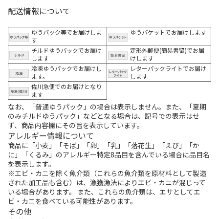
配送情報について
ゆうパック等でお届けしま
ゆうパケットでお届けします
す
チルドゆうパックでお届け
定形外郵便(簡易書留)でお届
します
けします
冷凍ゆうパックでお届けし
レターパックライトでお届け
ます。
します
佐川急便でのお届けとなり
ます
なお、「普通ゆうパック」の場合は表示しません。また、「夏期
のみチルドゆうパック」などとなる場合は、記号での表示はせ
ず、商品内容欄にその旨を表示しています。
アレルギー情報について
商品に「小麦」「そば」「卵」「乳」「落花生」「えび」「か
に」「くるみ」のアレルギー特定8品目を含んでいる場合に品目名
を表示します。
※エビ・カニを除く魚介類（これらの魚介類を原材料として製造
された加工品も含む）は、漁獲漁法によりエビ・カニが混じって
いる場合があります。 また、これらの魚介類は、エサとしてエ
ビ・カニを食べている可能性があります。
その他