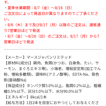
す。
・夏季休業期間：8/7（金）～8/16（日）
ご注文日によって発送日が異なりますのでご了承くださ
い。
・8/6（木）まで及び8/17（月）以降のご注文は、通常通
り7営業日ほどで発送
・8/7（金）～8/16（日）のご注文は、8/17（月）から7
営業日ほどで発送
【メーカー】マースジャパンリミテッド
【原材料(成分)】鶏肉、魚類(かつお、白身魚、たい、サ
ーモン、まぐろエキス等)、小海老、増粘安定剤(加工でん
粉、増粘多糖類)、調味料(アミノ酸等)、EDTA-Na、発色
剤(亜硝酸Na)
【保証成分】タンパク質5.0％以上、脂質0.2％以上、粗繊
維0.5％以下、灰分3.0％以下、水分90.0％以下
【エネルギー】8kcal/1本
【給与方法】1日2本を目安におやつとしてお与えくださ