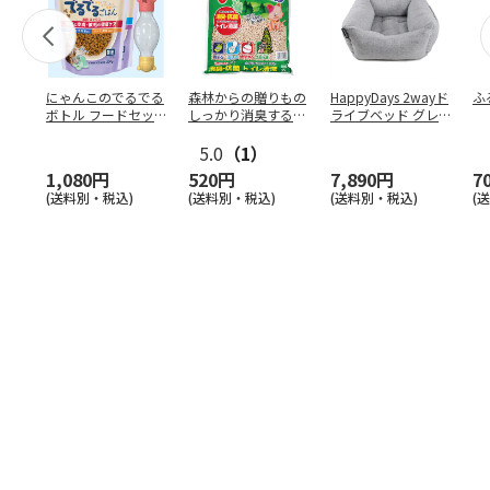
にゃんこのでるでる
森林からの贈りもの
HappyDays 2wayド
ふ
ボトル フードセッ
しっかり消臭するひ
ライブベッド グレ
ト
のきの猫砂 7L
ー
5.0
（1）
1,080円
520円
7,890円
7
(送料別・税込)
(送料別・税込)
(送料別・税込)
(