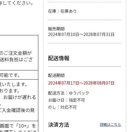
存してください。
。
在庫：在庫あり
カムカ
銀のスプーン パウ
ペット線香 虹のか
CIAO 香り立つクラ
販売期間
ーン
チ 健康に育つ子ね
なた フルーティフ
ンキー ちゅ～る和
2024年07月10日～2028年07月31日
ン型 S
こ用 まぐろ・かつ
ローラルの香り
えBOX とりささ
…
おに
…
120円
590円
380円
のご注文金額が
)
(送料別・税込)
(送料別・税込)
(送料別・税込)
配送情報
の送料負担はござ
可能です。
配送期間
2024年07月17日～2028年08月07日
送いたします。
おります。
配送方法
ゆうパック
、お届けが遅れる
お届け日
指定不可
。
のし
対応不可
はご入金確認後の発
決済方法
詳細はこちら
画面で「10+」を