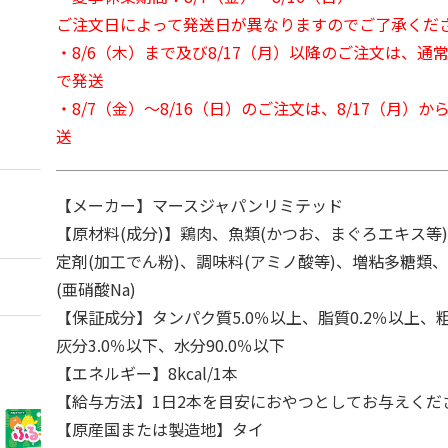
ご注文日によって発送日が異なりますのでご了承くだ
・8/6（木）まで及び8/17（月）以降のご注文は、通
で発送
・8/7（金）～8/16（日）のご注文は、8/17（月）
送
【メーカー】マースジャパンリミテッド
【原材料(成分)】鶏肉、魚類(かつお、まぐろエキス等
定剤(加工でん粉)、調味料(アミノ酸等)、増粘多糖類、E
(亜硝酸Na)
【保証成分】タンパク質5.0％以上、脂質0.2％以上、粗
灰分3.0％以下、水分90.0％以下
【エネルギー】8kcal/1本
【給与方法】1日2本を目安におやつとしてお与えくだ
【原産国または製造地】タイ