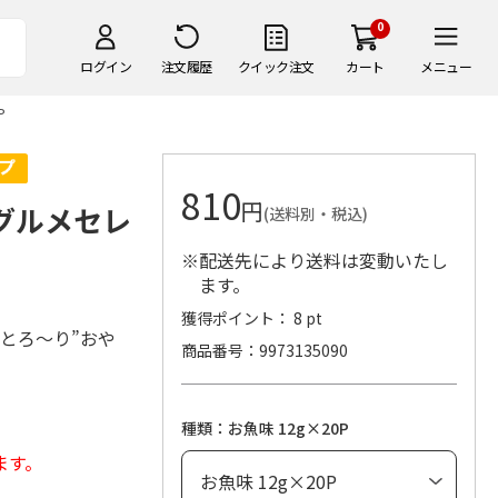
0
ログイン
注文履歴
クイック注文
カート
メニュー
P
810
円
味グルメセレ
(送料別・税込)
※配送先により送料は変動いたし
ます。
獲得ポイント： 8 pt
とろ～り”おや
商品番号
9973135090
。
種類：お魚味 12g×20P
ます。