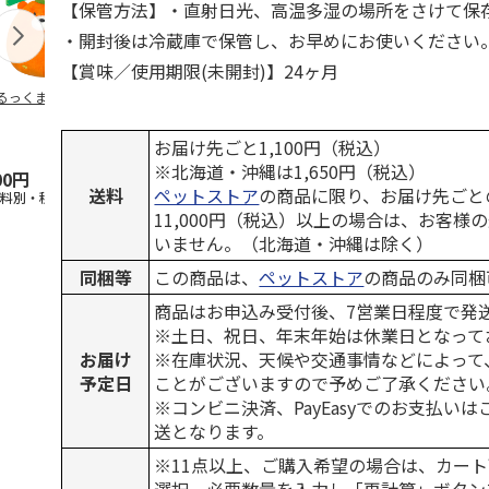
【保管方法】・直射日光、高温多湿の場所をさけて保
・開封後は冷蔵庫で保管し、お早めにお使いください
【賞味／使用期限(未開封)】24ヶ月
るっくま みかん
デオトイレ 飛び散
獣医師開発 ニオイ
無添加良品 
らない消臭・抗菌サ
をとる砂専用 猫ト
ムデンタルコ
ンド 4L
イレ ナチュラルグ
ぐるぐるボー
お届け先ごと1,100円（税込）
レー
…
※北海道・沖縄は1,650円（税込）
00円
1,320円
1,550円
470円
送料
ペットストア
の商品に限り、お届け先ごと
送料別・税込)
(送料別・税込)
(送料別・税込)
(送料別・税込
11,000円（税込）以上の場合は、お客様
いません。（北海道・沖縄は除く）
同梱等
この商品は、
ペットストア
の商品のみ同梱
商品はお申込み受付後、7営業日程度で発
※土日、祝日、年末年始は休業日となって
お届け
※在庫状況、天候や交通事情などによって
予定日
ことがございますので予めご了承ください
※コンビニ決済、PayEasyでのお支払い
送となります。
※11点以上、ご購入希望の場合は、カート