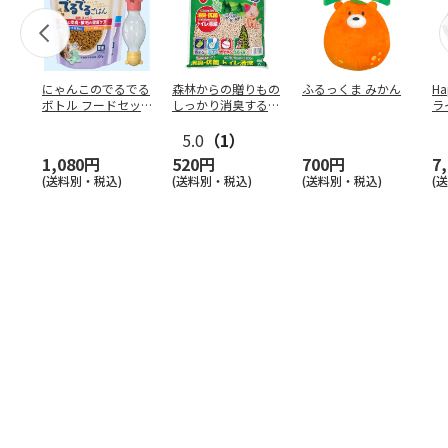
にゃんこのでるでる
森林からの贈りもの
ふるっくま みかん
Ha
ボトル フードセッ
しっかり消臭するひ
ラ
ト
のきの猫砂 7L
ー
5.0
（1）
1,080円
520円
700円
7
(送料別・税込)
(送料別・税込)
(送料別・税込)
(