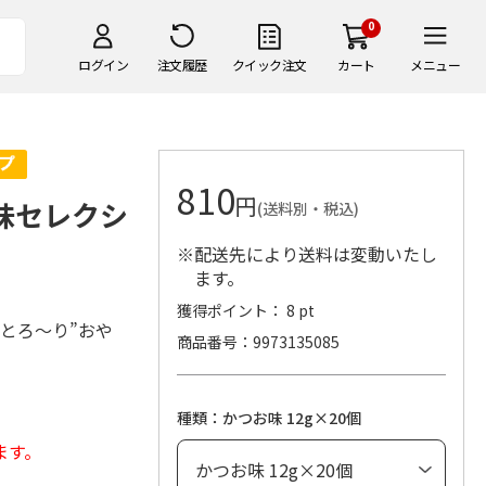
0
ログイン
注文履歴
クイック注文
カート
メニュー
810
円
お味セレクシ
(送料別・税込)
※配送先により送料は変動いたし
ます。
獲得ポイント： 8 pt
とろ～り”おや
商品番号
9973135085
種類：かつお味 12g×20個
ます。