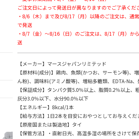
ご注文日によって発送日が異なりますのでご了承くだ
・8/6（木）まで及び8/17（月）以降のご注文は、通
で発送
・8/7（金）～8/16（日）のご注文は、8/17（月）
送
【メーカー】マースジャパンリミテッド
【原材料(成分)】鶏肉、魚類(かつお、サーモン等)、
ん粉)、調味料(アミノ酸等)、増粘多糖類、EDTA-Na、
【保証成分】タンパク質5.0％以上、脂質0.2％以上、粗
灰分3.0％以下、水分90.0％以下
【エネルギー】8kcal/1本
【給与方法】1日2本を目安におやつとしてお与えくだ
【原産国または製造地】タイ
【保管方法】・直射日光、高温多湿の場所をさけて保