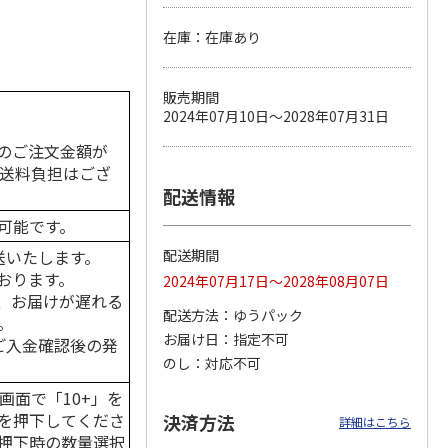
。
在庫：在庫あり
カムカ
銀のスプーン パウ
ペット線香 虹のか
CIAO 香り立つクラ
販売期間
ーン
チ 健康に育つ子ね
なた フルーティフ
ンキー ちゅ～る和
2024年07月10日～2028年07月31日
ン型 S
こ用 まぐろ・かつ
ローラルの香り
えBOX とりささ
…
おに
…
のご注文金額が
120円
590円
380円
の送料負担はござ
)
(送料別・税込)
(送料別・税込)
(送料別・税込)
配送情報
可能です。
送いたします。
配送期間
おります。
2024年07月17日～2028年08月07日
、お届けが遅れる
配送方法
ゆうパック
。
お届け日
指定不可
はご入金確認後の発
のし
対応不可
画面で「10+」を
を押下してくださ
決済方法
詳細はこちら
押下時の数量選択