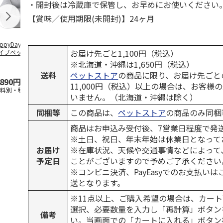
・開封後は冷蔵庫で保管し、お早めにお使いください
【賞味／使用期限(未開封)】24ヶ月
ppyDays 2wayド
獣医師開発 ニオイ
デオトイレ 飛び散
無添加良品 
お届け先ごと1,100円（税込）
イブベッド グレ
をとる砂専用 猫ト
らない消臭・抗菌サ
ムデンタルコ
イレ ナチュラルグ
ンド 4L
ぐるぐるボー
※北海道・沖縄は1,650円（税込）
レー
…
送料
ペットストア
の商品に限り、お届け先ごと
,890円
1,550円
1,320円
470円
11,000円（税込）以上の場合は、お客様
送料別・税込)
(送料別・税込)
(送料別・税込)
(送料別・税込
いません。（北海道・沖縄は除く）
同梱等
この商品は、
ペットストア
の商品のみ同梱
商品はお申込み受付後、7営業日程度で発
※土日、祝日、年末年始は休業日となって
お届け
※在庫状況、天候や交通事情などによって
予定日
ことがございますので予めご了承ください
※コンビニ決済、PayEasyでのお支払い
送となります。
※11点以上、ご購入希望の場合は、カート
選択、必要数量を入力し「再計算」ボタン
備考
い。当画面での「カートに入れる」ボタン