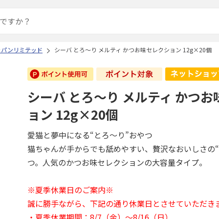
ャパンリミテッド
シーバ とろ～り メルティ かつお味セレクション 12g×20個
シーバ とろ～り メルティ かつ
ョン 12g×20個
愛猫と夢中になる“とろ～り”おやつ
猫ちゃんが手からでも舐めやすい、贅沢なおいしさの“
つ。人気のかつお味セレクションの大容量タイプ。
※夏季休業日のご案内※
誠に勝手ながら、下記の通り休業日とさせていただき
・夏季休業期間：8/7（金）～8/16（日）