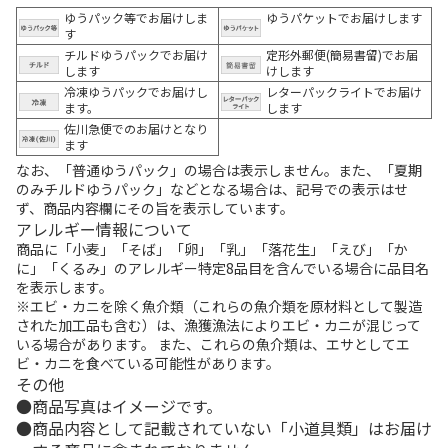
ゆうパック等でお届けしま
ゆうパケットでお届けします
す
チルドゆうパックでお届け
定形外郵便(簡易書留)でお届
します
けします
冷凍ゆうパックでお届けし
レターパックライトでお届け
ます。
します
佐川急便でのお届けとなり
ます
なお、「普通ゆうパック」の場合は表示しません。また、「夏期
のみチルドゆうパック」などとなる場合は、記号での表示はせ
ず、商品内容欄にその旨を表示しています。
アレルギー情報について
商品に「小麦」「そば」「卵」「乳」「落花生」「えび」「か
に」「くるみ」のアレルギー特定8品目を含んでいる場合に品目名
を表示します。
※エビ・カニを除く魚介類（これらの魚介類を原材料として製造
された加工品も含む）は、漁獲漁法によりエビ・カニが混じって
いる場合があります。 また、これらの魚介類は、エサとしてエ
ビ・カニを食べている可能性があります。
その他
商品写真はイメージです。
商品内容として記載されていない「小道具類」はお届け