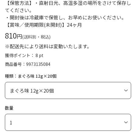
【保管方法】・直射日光、高温多湿の場所をさけて保存し
てください。
・開封後は冷蔵庫で保管し、お早めにお使いください。
【賞味／使用期限(未開封)】24ヶ月
810
円
(送料別・税込)
※配送先により送料は変動いたします。
獲得ポイント： 8 pt
商品番号
9973135084
種類：まぐろ味 12g×20個
数量
1