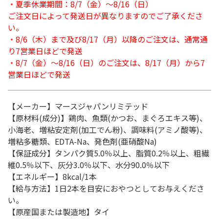
・夏季休業期間：8/7（金）～8/16（日）
ご注文日によって発送日が異なりますのでご了承くださ
い。
・8/6（木）まで及び8/17（月）以降のご注文は、通常通
り7営業日ほどで発送
・8/7（金）～8/16（日）のご注文は、8/17（月）から7
営業日ほどで発送
【メーカー】マースジャパンリミテッド
【原材料(成分)】鶏肉、魚類(かつお、まぐろエキス等)、
小海老、増粘安定剤(加工でん粉)、調味料(アミノ酸等)、
増粘多糖類、EDTA-Na、発色剤(亜硝酸Na)
【保証成分】タンパク質5.0％以上、脂質0.2％以上、粗繊
維0.5％以下、灰分3.0％以下、水分90.0％以下
【エネルギー】8kcal/1本
【給与方法】1日2本を目安におやつとしてお与えくださ
い。
【原産国または製造地】タイ