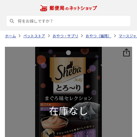
ホーム
ペットストア
おやつ・サプリ
おやつ（猫用）
マースジャ