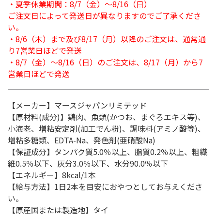
・夏季休業期間：8/7（金）～8/16（日）
ご注文日によって発送日が異なりますのでご了承くださ
い。
・8/6（木）まで及び8/17（月）以降のご注文は、通常通
り7営業日ほどで発送
・8/7（金）～8/16（日）のご注文は、8/17（月）から7
営業日ほどで発送
【メーカー】マースジャパンリミテッド
【原材料(成分)】鶏肉、魚類(かつお、まぐろエキス等)、
小海老、増粘安定剤(加工でん粉)、調味料(アミノ酸等)、
増粘多糖類、EDTA-Na、発色剤(亜硝酸Na)
【保証成分】タンパク質5.0％以上、脂質0.2％以上、粗繊
維0.5％以下、灰分3.0％以下、水分90.0％以下
【エネルギー】8kcal/1本
【給与方法】1日2本を目安におやつとしてお与えくださ
い。
【原産国または製造地】タイ