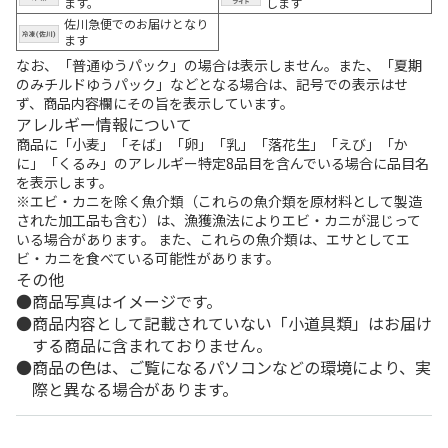
ます。
します
佐川急便でのお届けとなり
ます
なお、「普通ゆうパック」の場合は表示しません。また、「夏期
のみチルドゆうパック」などとなる場合は、記号での表示はせ
ず、商品内容欄にその旨を表示しています。
アレルギー情報について
商品に「小麦」「そば」「卵」「乳」「落花生」「えび」「か
に」「くるみ」のアレルギー特定8品目を含んでいる場合に品目名
を表示します。
※エビ・カニを除く魚介類（これらの魚介類を原材料として製造
された加工品も含む）は、漁獲漁法によりエビ・カニが混じって
いる場合があります。 また、これらの魚介類は、エサとしてエ
ビ・カニを食べている可能性があります。
その他
商品写真はイメージです。
商品内容として記載されていない「小道具類」はお届け
する商品に含まれておりません。
商品の色は、ご覧になるパソコンなどの環境により、実
際と異なる場合があります。