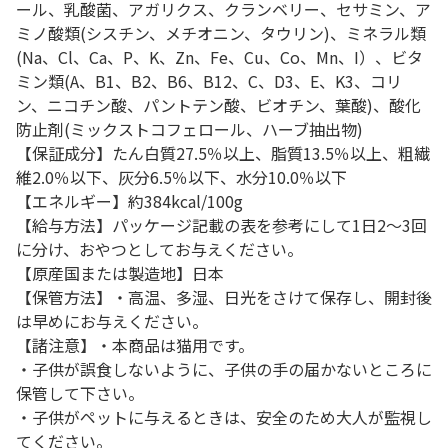
ール、乳酸菌、アガリクス、クランベリー、セサミン、ア
ミノ酸類(シスチン、メチオニン、タウリン)、ミネラル類
(Na、Cl、Ca、P、K、Zn、Fe、Cu、Co、Mn、I）、ビタ
ミン類(A、B1、B2、B6、B12、C、D3、E、K3、コリ
ン、ニコチン酸、パントテン酸、ビオチン、葉酸)、酸化
防止剤(ミックストコフェロール、ハーブ抽出物)
【保証成分】たん白質27.5％以上、脂質13.5％以上、粗繊
維2.0％以下、灰分6.5％以下、水分10.0％以下
【エネルギー】約384kcal/100g
【給与方法】パッケージ記載の表を参考にして1日2～3回
に分け、おやつとしてお与えください。
【原産国または製造地】日本
【保管方法】・高温、多湿、日光をさけて保存し、開封後
は早めにお与えください。
【諸注意】・本商品は猫用です。
・子供が誤食しないように、子供の手の届かないところに
保管して下さい。
・子供がペットに与えるときは、安全のため大人が監視し
てください。