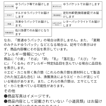
ゆうパック等でお届けしま
ゆうパケットでお届けします
す
チルドゆうパックでお届け
定形外郵便(簡易書留)でお届
します
けします
冷凍ゆうパックでお届けし
レターパックライトでお届け
ます。
します
佐川急便でのお届けとなり
ます
なお、「普通ゆうパック」の場合は表示しません。また、「夏期
のみチルドゆうパック」などとなる場合は、記号での表示はせ
ず、商品内容欄にその旨を表示しています。
アレルギー情報について
商品に「小麦」「そば」「卵」「乳」「落花生」「えび」「か
に」「くるみ」のアレルギー特定8品目を含んでいる場合に品目名
を表示します。
※エビ・カニを除く魚介類（これらの魚介類を原材料として製造
された加工品も含む）は、漁獲漁法によりエビ・カニが混じって
いる場合があります。 また、これらの魚介類は、エサとしてエ
ビ・カニを食べている可能性があります。
その他
商品写真はイメージです。
商品内容として記載されていない「小道具類」はお届け