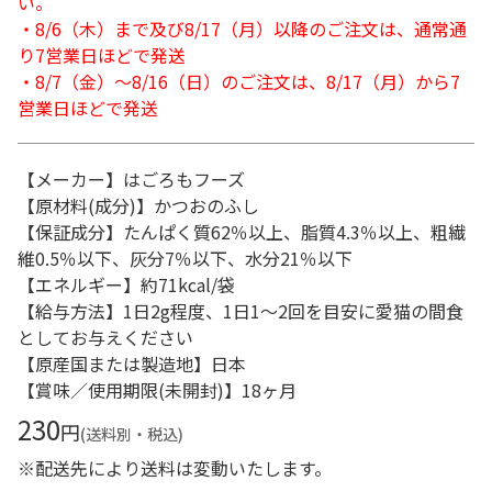
い。
・8/6（木）まで及び8/17（月）以降のご注文は、通常通
り7営業日ほどで発送
・8/7（金）～8/16（日）のご注文は、8/17（月）から7
営業日ほどで発送
【メーカー】はごろもフーズ
【原材料(成分)】かつおのふし
【保証成分】たんぱく質62％以上、脂質4.3％以上、粗繊
維0.5％以下、灰分7％以下、水分21％以下
【エネルギー】約71kcal/袋
【給与方法】1日2g程度、1日1～2回を目安に愛猫の間食
としてお与えください
【原産国または製造地】日本
【賞味／使用期限(未開封)】18ヶ月
230
円
(送料別・税込)
※配送先により送料は変動いたします。