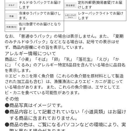
チルドゆうパックでお届け
定形外郵便(簡易書留)でお届
します
けします
冷凍ゆうパックでお届けし
レターパックライトでお届け
ます。
します
佐川急便でのお届けとなり
ます
なお、「普通ゆうパック」の場合は表示しません。また、「夏期
のみチルドゆうパック」などとなる場合は、記号での表示はせ
ず、商品内容欄にその旨を表示しています。
アレルギー情報について
商品に「小麦」「そば」「卵」「乳」「落花生」「えび」「か
に」「くるみ」のアレルギー特定8品目を含んでいる場合に品目名
を表示します。
※エビ・カニを除く魚介類（これらの魚介類を原材料として製造
された加工品も含む）は、漁獲漁法によりエビ・カニが混じって
いる場合があります。 また、これらの魚介類は、エサとしてエ
ビ・カニを食べている可能性があります。
その他
商品写真はイメージです。
商品内容として記載されていない「小道具類」はお届け
する商品に含まれておりません。
商品の色は、ご覧になるパソコンなどの環境により、実
際と異なる場合があります。