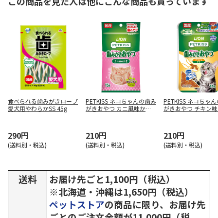
この商品を見た人は他にこんな商品も買っています
食べられる歯みがきロープ
PETKISS ネコちゃんの歯み
PETKISS ネコちゃ
愛犬用やわらかSS 45g
がきおやつ カニ風味かま 1
がきおやつ チキン味
5g
14g
290円
210円
210円
(送料別・税込)
(送料別・税込)
(送料別・税込)
送料
お届け先ごと1,100円（税込）
※北海道・沖縄は1,650円（税込）
ペットストア
の商品に限り、お届け先
ごとのご注文金額が11,000円（税