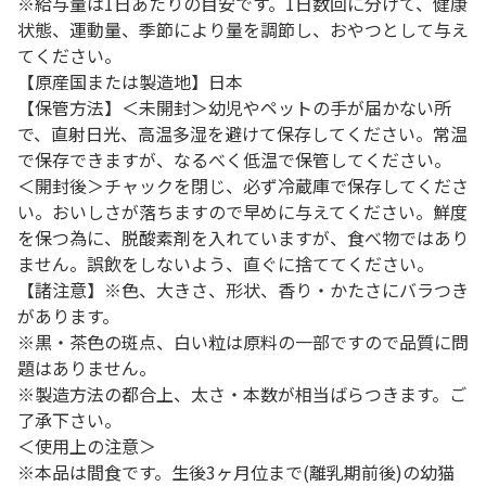
※給与量は1日あたりの目安です。1日数回に分けて、健康
状態、運動量、季節により量を調節し、おやつとして与え
てください。
【原産国または製造地】日本
【保管方法】＜未開封＞幼児やペットの手が届かない所
で、直射日光、高温多湿を避けて保存してください。常温
で保存できますが、なるべく低温で保管してください。
＜開封後＞チャックを閉じ、必ず冷蔵庫で保存してくださ
い。おいしさが落ちますので早めに与えてください。鮮度
を保つ為に、脱酸素剤を入れていますが、食べ物ではあり
ません。誤飲をしないよう、直ぐに捨ててください。
【諸注意】※色、大きさ、形状、香り・かたさにバラつき
があります。
※黒・茶色の斑点、白い粒は原料の一部ですので品質に問
題はありません。
※製造方法の都合上、太さ・本数が相当ばらつきます。ご
了承下さい。
＜使用上の注意＞
※本品は間食です。生後3ヶ月位まで(離乳期前後)の幼猫