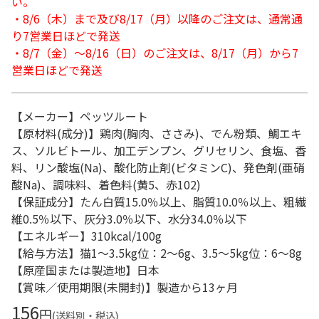
い。
・8/6（木）まで及び8/17（月）以降のご注文は、通常通
り7営業日ほどで発送
・8/7（金）～8/16（日）のご注文は、8/17（月）から7
営業日ほどで発送
【メーカー】ペッツルート
【原材料(成分)】鶏肉(胸肉、ささみ)、でん粉類、鯛エキ
ス、ソルビトール、加工デンプン、グリセリン、食塩、香
料、リン酸塩(Na)、酸化防止剤(ビタミンC)、発色剤(亜硝
酸Na)、調味料、着色料(黄5、赤102)
【保証成分】たん白質15.0％以上、脂質10.0％以上、粗繊
維0.5％以下、灰分3.0％以下、水分34.0％以下
【エネルギー】310kcal/100g
【給与方法】猫1～3.5kg位：2～6g、3.5～5kg位：6～8g
【原産国または製造地】日本
【賞味／使用期限(未開封)】製造から13ヶ月
156
円
(送料別・税込)