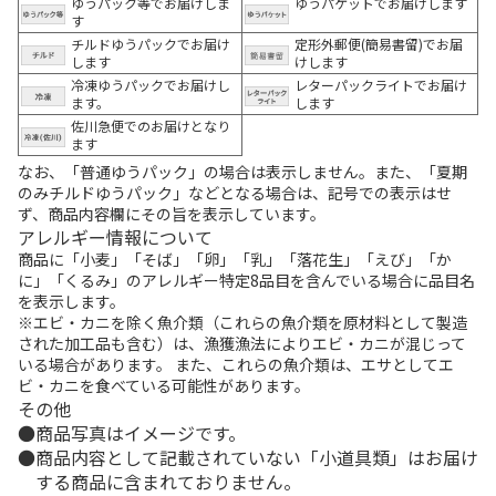
ゆうパック等でお届けしま
ゆうパケットでお届けします
す
チルドゆうパックでお届け
定形外郵便(簡易書留)でお届
します
けします
冷凍ゆうパックでお届けし
レターパックライトでお届け
ます。
します
佐川急便でのお届けとなり
ます
なお、「普通ゆうパック」の場合は表示しません。また、「夏期
のみチルドゆうパック」などとなる場合は、記号での表示はせ
ず、商品内容欄にその旨を表示しています。
アレルギー情報について
商品に「小麦」「そば」「卵」「乳」「落花生」「えび」「か
に」「くるみ」のアレルギー特定8品目を含んでいる場合に品目名
を表示します。
※エビ・カニを除く魚介類（これらの魚介類を原材料として製造
された加工品も含む）は、漁獲漁法によりエビ・カニが混じって
いる場合があります。 また、これらの魚介類は、エサとしてエ
ビ・カニを食べている可能性があります。
その他
商品写真はイメージです。
商品内容として記載されていない「小道具類」はお届け
する商品に含まれておりません。