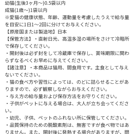
幼猫(生後3ヶ月～)0.5袋以内
成猫(1歳～)1袋以内
※愛猫の健康状態、年齢、運動量を考慮したうえで給与量
を目安に1日1～2回に分けてお与えください。
【原産国または製造地】日本
【保管方法】・直射日光、高温多湿の場所をさけて冷暗所
で保存してください。
・開封後は必ず封をして冷蔵庫で保存し、賞味期限に関わ
らずなるべくお早めに与えてください。
【諸注意】・本商品は猫用、間食用です。主食として与え
ないでください。
・猫の食べ方や習性によっては、のどに詰らせることがあ
りますので、必ず観察しながらお与えください。
・与え方の給与量および保存方法をお守りください。
・子供がペットに与える場合は、大人が立ち会ってくださ
い。
・幼児、子供、ペットのふれない所に保管してください。
・品質保持のための脱酸素剤は、無害ですが食べ物ではあ
りません。また、開封後に発熱する場合がありますが、問