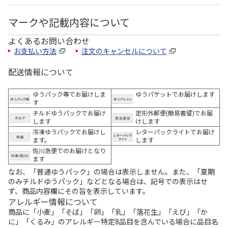
マークや記載内容について
よくあるお問い合わせ
お支払い方法
注文のキャンセルについて
配送情報について
ゆうパック等でお届けしま
ゆうパケットでお届けします
す
チルドゆうパックでお届け
定形外郵便(簡易書留)でお届
します
けします
冷凍ゆうパックでお届けし
レターパックライトでお届け
ます。
します
佐川急便でのお届けとなり
ます
なお、「普通ゆうパック」の場合は表示しません。また、「夏期
のみチルドゆうパック」などとなる場合は、記号での表示はせ
ず、商品内容欄にその旨を表示しています。
アレルギー情報について
商品に「小麦」「そば」「卵」「乳」「落花生」「えび」「か
に」「くるみ」のアレルギー特定8品目を含んでいる場合に品目名