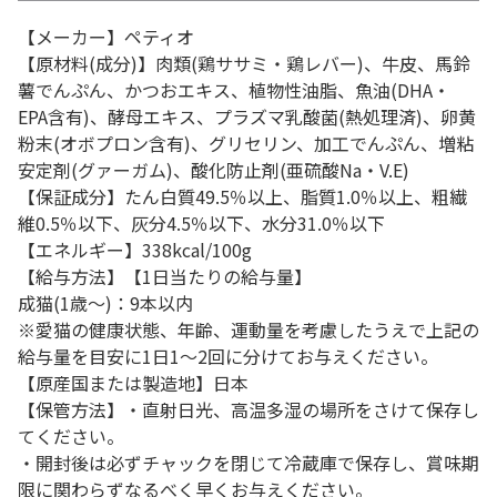
【メーカー】ペティオ
【原材料(成分)】肉類(鶏ササミ・鶏レバー)、牛皮、馬鈴
薯でんぷん、かつおエキス、植物性油脂、魚油(DHA・
EPA含有)、酵母エキス、プラズマ乳酸菌(熱処理済)、卵黄
粉末(オボプロン含有)、グリセリン、加工でんぷん、増粘
安定剤(グァーガム)、酸化防止剤(亜硫酸Na・V.E)
【保証成分】たん白質49.5％以上、脂質1.0％以上、粗繊
維0.5％以下、灰分4.5％以下、水分31.0％以下
【エネルギー】338kcal/100g
【給与方法】【1日当たりの給与量】
成猫(1歳～)：9本以内
※愛猫の健康状態、年齢、運動量を考慮したうえで上記の
給与量を目安に1日1～2回に分けてお与えください。
【原産国または製造地】日本
【保管方法】・直射日光、高温多湿の場所をさけて保存し
てください。
・開封後は必ずチャックを閉じて冷蔵庫で保存し、賞味期
限に関わらずなるべく早くお与えください。