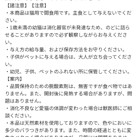
【諸注意】【注意】
・本商品は猫用で間食用です。主食として与えないでくだ
さい。
・1歳未満の幼猫は消化器官が未発達なため、のどに詰ら
せることがありますので必ず観察しながらお与えくださ
い。
・与え方の給与量、および保存方法をお守りください。
・子供がペットに与える場合は、大人が立ち会ってくださ
い。
・幼児、子供、ペットのふれない所に保管してください。
【案内】
・品質保持のための脱酸素剤は、無害ですが食べ物ではあ
りません。また、開封後に発熱する場合がありますが、問
題はありません。
・消化不良など愛猫の体調が変わった場合は獣医師にご相
談ください。
・本品は天然素材を使用しておりますので、色やにおいに
多少のバラつきがあります。また、時間の経過とともに変