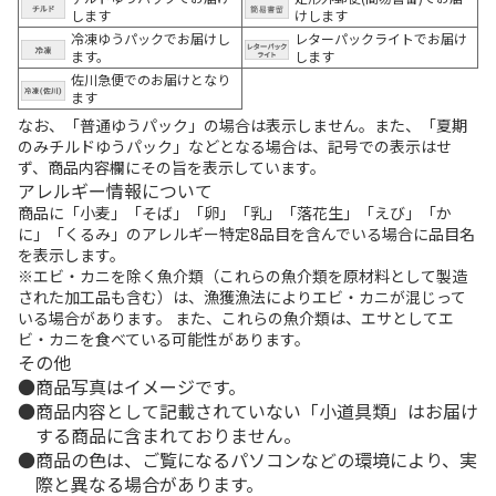
します
けします
冷凍ゆうパックでお届けし
レターパックライトでお届け
ます。
します
佐川急便でのお届けとなり
ます
なお、「普通ゆうパック」の場合は表示しません。また、「夏期
のみチルドゆうパック」などとなる場合は、記号での表示はせ
ず、商品内容欄にその旨を表示しています。
アレルギー情報について
商品に「小麦」「そば」「卵」「乳」「落花生」「えび」「か
に」「くるみ」のアレルギー特定8品目を含んでいる場合に品目名
を表示します。
※エビ・カニを除く魚介類（これらの魚介類を原材料として製造
された加工品も含む）は、漁獲漁法によりエビ・カニが混じって
いる場合があります。 また、これらの魚介類は、エサとしてエ
ビ・カニを食べている可能性があります。
その他
商品写真はイメージです。
商品内容として記載されていない「小道具類」はお届け
する商品に含まれておりません。
商品の色は、ご覧になるパソコンなどの環境により、実
際と異なる場合があります。