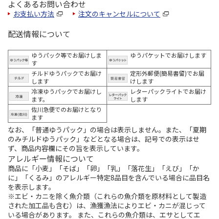
よくあるお問い合わせ
お支払い方法
注文のキャンセルについて
配送情報について
ゆうパック等でお届けしま
ゆうパケットでお届けします
す
チルドゆうパックでお届け
定形外郵便(簡易書留)でお届
します
けします
冷凍ゆうパックでお届けし
レターパックライトでお届け
ます。
します
佐川急便でのお届けとなり
ます
なお、「普通ゆうパック」の場合は表示しません。また、「夏期
のみチルドゆうパック」などとなる場合は、記号での表示はせ
ず、商品内容欄にその旨を表示しています。
アレルギー情報について
商品に「小麦」「そば」「卵」「乳」「落花生」「えび」「か
に」「くるみ」のアレルギー特定8品目を含んでいる場合に品目名
を表示します。
※エビ・カニを除く魚介類（これらの魚介類を原材料として製造
された加工品も含む）は、漁獲漁法によりエビ・カニが混じって
いる場合があります。 また、これらの魚介類は、エサとしてエ