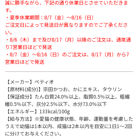
誠に勝手ながら、下記の通り休業日とさせていただきま
す。
・夏季休業期間：8/7（金）～8/16（日）
ご注文日によって発送日が異なりますのでご了承くださ
い。
・8/6（木）まで及び8/17（月）以降のご注文は、通常通
り7営業日ほどで発送
・8/7（金）～8/16（日）のご注文は、8/17（月）から7
営業日ほどで発送
【メーカー】ペティオ
【原材料(成分)】宗田かつお、かにエキス、タウリン
【保証成分】たん白質24.0％以上、脂質0.5％以上、粗繊
維0.5％以下、灰分2.5％以下、水分73.0％以下
【エネルギー】133kcal/100g
【給与方法】※愛猫の健康状態、年齢、運動量を考慮した
うえで幼猫は1本以内、成猫は2本以内を目安に1日1～2回
に分けてお与えください。