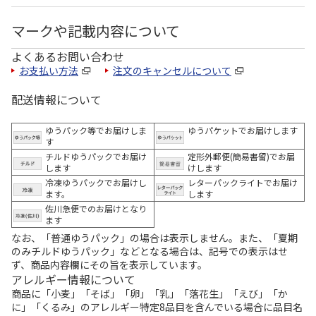
マークや記載内容について
よくあるお問い合わせ
お支払い方法
注文のキャンセルについて
配送情報について
ゆうパック等でお届けしま
ゆうパケットでお届けします
す
チルドゆうパックでお届け
定形外郵便(簡易書留)でお届
します
けします
冷凍ゆうパックでお届けし
レターパックライトでお届け
ます。
します
佐川急便でのお届けとなり
ます
なお、「普通ゆうパック」の場合は表示しません。また、「夏期
のみチルドゆうパック」などとなる場合は、記号での表示はせ
ず、商品内容欄にその旨を表示しています。
アレルギー情報について
商品に「小麦」「そば」「卵」「乳」「落花生」「えび」「か
に」「くるみ」のアレルギー特定8品目を含んでいる場合に品目名