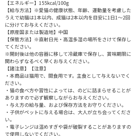
【エネルギー】155kcal/100g
【給与方法】※愛猫の健康状態、年齢、運動量を考慮した
うえで幼猫は1本以内、成猫は2本以内を目安に1日1～2回
に分けてお与えください。
【原産国または製造地】中国
【保管方法】※直射日光・高温多湿の場所をさけて保存し
てください。
※開封後は他の容器に移して冷蔵庫で保存し、賞味期限に
関わらずなるべく早くお与えください。
【諸注意】【注意】
・本商品は猫用で、間食用です。主食として与えないでく
ださい。
・猫の食べ方や習性によっては、のどに詰まらせることが
ありますので必ず観察しながらお与えください。
・与え方の給与量、および保存方法をお守りください。
・子供がペットに与える場合は、大人が立ち会ってくださ
い。
・電子レンジは温めすぎや袋が破裂することがありますの
で使用しないでください。