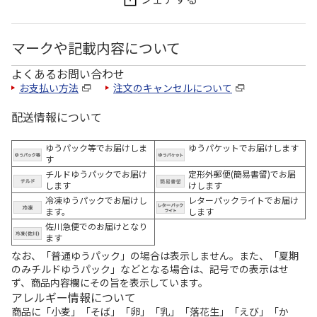
マークや記載内容について
よくあるお問い合わせ
お支払い方法
注文のキャンセルについて
配送情報について
ゆうパック等でお届けしま
ゆうパケットでお届けします
す
チルドゆうパックでお届け
定形外郵便(簡易書留)でお届
します
けします
冷凍ゆうパックでお届けし
レターパックライトでお届け
ます。
します
佐川急便でのお届けとなり
ます
なお、「普通ゆうパック」の場合は表示しません。また、「夏期
のみチルドゆうパック」などとなる場合は、記号での表示はせ
ず、商品内容欄にその旨を表示しています。
アレルギー情報について
商品に「小麦」「そば」「卵」「乳」「落花生」「えび」「か