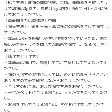
【給与方法】愛猫の健康状態、年齢、運動量を考慮したう
えで幼猫は3g以内、成猫は5g以内を目安に1日1～2回に分
けてお与えください。
【原産国または製造地】中国
【保管方法】※直射日光・高温多湿の場所をさけて保存し
てください。
※本品は水分を吸収しやすい性質を持っているため、開封
後は必ずチャックを閉じて冷暗所で保存し、なるべく早く
お与えください。
【諸注意】【注意】
・本商品は猫用で、間食用です。主食として与えないでく
ださい。
・猫の食べ方や習性によっては、のどに詰まらせることが
ありますので必ず観察しながらお与えください。
・与え方の給与量、および保存方法をお守りください。
・子供がペットに与える場合は、大人が立ち会ってくださ
い。
・お湯を注いで与える場合は、ヤケドに注意してくださ
い。