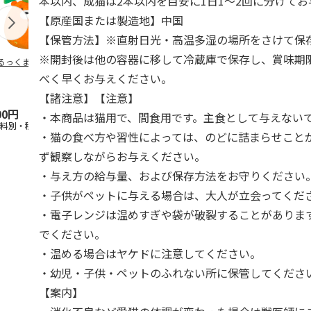
本以内、成猫は2本以内を目安に1日1～2回に分けて
【原産国または製造地】中国
【保管方法】※直射日光・高温多湿の場所をさけて保
※開封後は他の容器に移して冷蔵庫で保存し、賞味期
るっくま みかん
デオトイレ 飛び散
獣医師開発 ニオイ
無添加良品 
らない消臭・抗菌サ
をとる砂専用 猫ト
ムデンタルコ
べく早くお与えください。
ンド 4L
イレ ナチュラルグ
ぐるぐるボー
レー
…
【諸注意】【注意】
00円
1,320円
1,550円
470円
・本商品は猫用で、間食用です。主食として与えない
送料別・税込)
(送料別・税込)
(送料別・税込)
(送料別・税込
・猫の食べ方や習性によっては、のどに詰まらせこと
ず観察しながらお与えください。
・与え方の給与量、および保存方法をお守りください
・子供がペットに与える場合は、大人が立会ってくだ
・電子レンジは温めすぎや袋が破裂することがありま
でください。
・温める場合はヤケドに注意してください。
・幼児・子供・ペットのふれない所に保管してくださ
【案内】