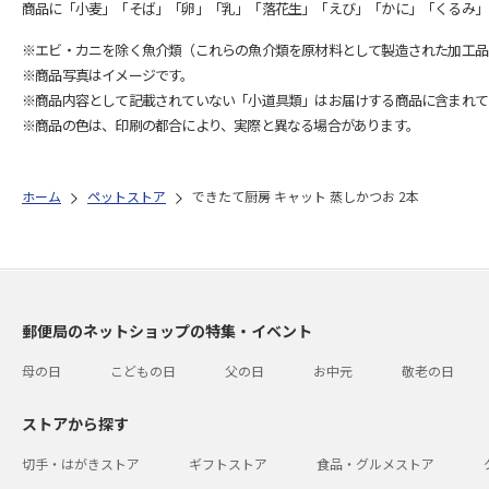
商品に「小麦」「そば」「卵」「乳」「落花生」「えび」「かに」「くるみ」
※エビ・カニを除く魚介類（これらの魚介類を原材料として製造された加工品
※商品写真はイメージです。
※商品内容として記載されていない「小道具類」はお届けする商品に含まれて
※商品の色は、印刷の都合により、実際と異なる場合があります。
ホーム
ペットストア
できたて厨房 キャット 蒸しかつお 2本
郵便局のネットショップの特集・イベント
母の日
こどもの日
父の日
お中元
敬老の日
ストアから探す
切手・はがきストア
ギフトストア
食品・グルメストア