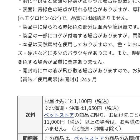
・消化不良など愛猫の体調が変わった場合は獣医師に
・表面に青緑色の斑点が現れる場合がありますが、原
(ヘモグロビンなど)で、品質には問題ありません。
・製品中に見られる赤褐色の部分は血合や筋組織です
・製品の一部にコゲが付着する場合がありますが、問
・本品は天然素材を使用しておりますので、色・にお
ズ・硬さなどに多少のバラツキがあります。また、時
変色する場合が品質に問題ありません。
・開封時に中の液が飛び散る場合がありますので、お
【賞味／使用期限(未開封)】24ヶ月
お届け先ごと1,100円（税込）
※北海道・沖縄は1,650円（税込）
送料
ペットストア
の商品に限り、お届け先ごと
11,000円（税込）以上の場合は、お客様
いません。（北海道・沖縄は除く）
同梱等
この商品は、
ペットストア
の商品のみ同梱