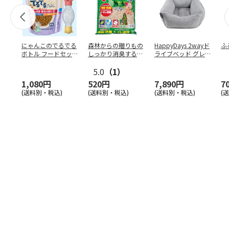
にゃんこのでるでる
森林からの贈りもの
HappyDays 2wayド
ふ
ボトル フードセッ
しっかり消臭するひ
ライブベッド グレ
ト
のきの猫砂 7L
ー
5.0
（1）
1,080円
520円
7,890円
7
(送料別・税込)
(送料別・税込)
(送料別・税込)
(