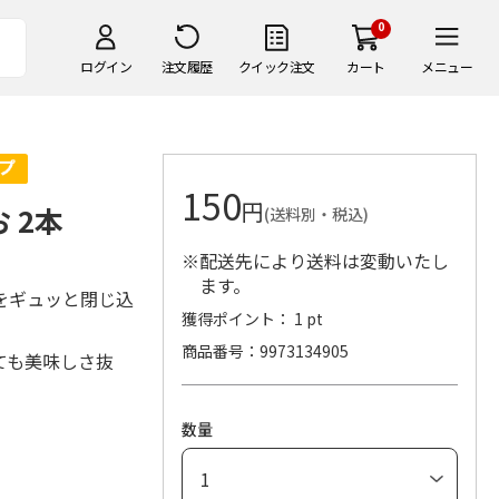
0
ログイン
注文履歴
クイック注文
カート
メニュー
150
円
 2本
(送料別・税込)
※配送先により送料は変動いたし
ます。
をギュッと閉じ込
獲得ポイント： 1 pt
商品番号
9973134905
ても美味しさ抜
数量