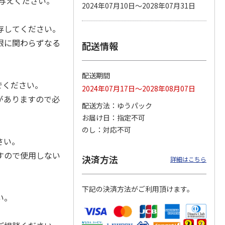
お与えください。
2024年07月10日～2028年07月31日
存してください。
限に関わらずなる
配送情報
カムカ
銀のスプーン パウ
ペット線香 虹のか
CIAO 香り立つクラ
ーン
チ 健康に育つ子ね
なた フルーティフ
ンキー ちゅ～る和
ン型 S
こ用 まぐろ・かつ
ローラルの香り
えBOX とりささ
…
おに
…
配送期間
120円
590円
380円
でください。
2024年07月17日～2028年08月07日
)
(送料別・税込)
(送料別・税込)
(送料別・税込)
がありますので必
配送方法
ゆうパック
お届け日
指定不可
。
のし
対応不可
さい。
すので使用しない
決済方法
詳細はこちら
下記の決済方法がご利用頂けます。
い。