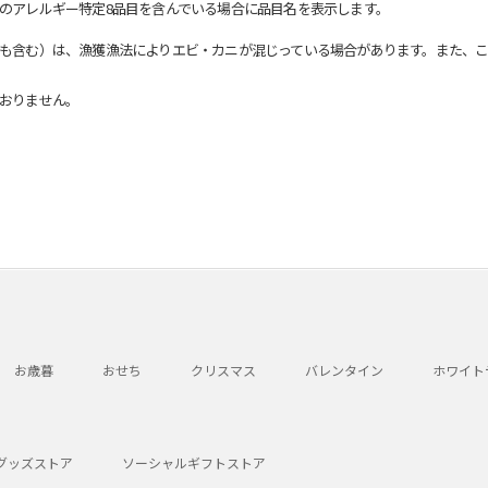
のアレルギー特定8品目を含んでいる場合に品目名を表示します。
も含む）は、漁獲漁法によりエビ・カニが混じっている場合があります。また、こ
おりません。
お歳暮
おせち
クリスマス
バレンタイン
ホワイト
グッズストア
ソーシャルギフトストア