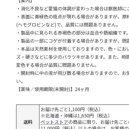
【案内】
・消化不良など愛猫の体調が変わった場合は獣医師に
・表面に青緑色の斑点が現れる場合がありますが、原
(ヘモグロビンなど)で、品質には問題ありません。
・製品中に見られる赤褐色の部分は血合や筋組織です
・製品の一部にコゲが付着する場合がありますが、問
・本品は天然素材を使用しておりますので、色・にお
ズ・硬さなどに多少のバラツキがあります。また、時
変色する場合が品質に問題ありません。
・開封時に中の液が飛び散る場合がありますので、お
い。
【賞味／使用期限(未開封)】24ヶ月
お届け先ごと1,100円（税込）
※北海道・沖縄は1,650円（税込）
送料
ペットストア
の商品に限り、お届け先ごと
11,000円（税込）以上の場合は、お客様