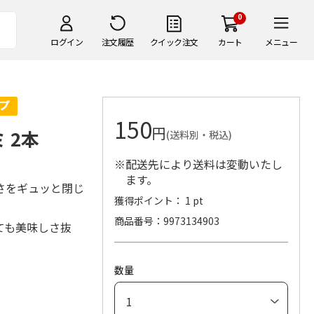
0
ログイン
注文履歴
クイック注文
カート
メニュー
150
円
 2本
(送料別・税込)
※配送先により送料は変動いたし
ます。
さをギュッと閉じ
獲得ポイント： 1 pt
商品番号
9973134903
ても美味しさ抜
数量