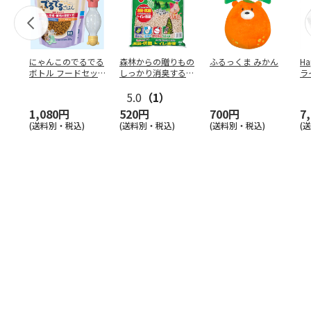
にゃんこのでるでる
森林からの贈りもの
ふるっくま みかん
Ha
ボトル フードセッ
しっかり消臭するひ
ラ
ト
のきの猫砂 7L
ー
5.0
（1）
1,080円
520円
700円
7
(送料別・税込)
(送料別・税込)
(送料別・税込)
(