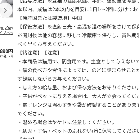
【給与方法】※愛猫の健康状態、年齢、運動量を考慮
本以内、成猫は2本以内を目安に1日1～2回に分けて
【原産国または製造地】中国
【保管方法】※直射日光・高温多湿の場所をさけて保
ppyDays 2wayド
獣医師開発 ニオイ
デオトイレ 飛び散
無添加良品 
イブベッド グレ
をとる砂専用 猫ト
らない消臭・抗菌サ
ムデンタルコ
※開封後は他の容器に移して冷蔵庫で保存し、賞味期
イレ ナチュラルグ
ンド 4L
ぐるぐるボー
レー
…
べく早くお与えください。
,890円
1,550円
1,320円
470円
【諸注意】【注意】
送料別・税込)
(送料別・税込)
(送料別・税込)
(送料別・税込
・本商品は猫用で、間食用です。主食として与えない
・猫の食べ方や習性によっては、のどに詰まらせこと
ず観察しながらお与えください。
・与え方の給与量、および保存方法をお守りください
・子供がペットに与える場合は、大人が立会ってくだ
・電子レンジは温めすぎや袋が破裂することがありま
でください。
・温める場合はヤケドに注意してください。
・幼児・子供・ペットのふれない所に保管してくださ