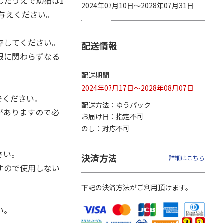
したうえで幼猫は1
2024年07月10日～2028年07月31日
お与えください。
存してください。
配送情報
カムカ
銀のスプーン パウ
ペット線香 虹のか
CIAO 香り立つクラ
ーン
チ 健康に育つ子ね
なた フルーティフ
ンキー ちゅ～る和
限に関わらずなる
ン型 S
こ用 まぐろ・かつ
ローラルの香り
えBOX とりささ
…
おに
…
配送期間
120円
590円
380円
2024年07月17日～2028年08月07日
)
(送料別・税込)
(送料別・税込)
(送料別・税込)
でください。
配送方法
ゆうパック
がありますので必
お届け日
指定不可
のし
対応不可
。
さい。
決済方法
詳細はこちら
すので使用しない
下記の決済方法がご利用頂けます。
い。