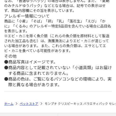
なお、「普通ゆうパック」の場合は表示しません。また、「夏期
のみチルドゆうパック」などとなる場合は、記号での表示はせ
ず、商品内容欄にその旨を表示しています。
アレルギー情報について
商品に「小麦」「そば」「卵」「乳」「落花生」「えび」「か
に」「くるみ」のアレルギー特定8品目を含んでいる場合に品目名
を表示します。
※エビ・カニを除く魚介類（これらの魚介類を原材料として製造
された加工品も含む）は、漁獲漁法によりエビ・カニが混じって
いる場合があります。 また、これらの魚介類は、エサとしてエ
ビ・カニを食べている可能性があります。
その他
商品写真はイメージです。
商品内容として記載されていない「小道具類」はお届け
する商品に含まれておりません。
商品の色は、ご覧になるパソコンなどの環境により、実
際と異なる場合があります。
ホーム
ペットストア
モンプチ クリスピーキッス バラエティパック セレク