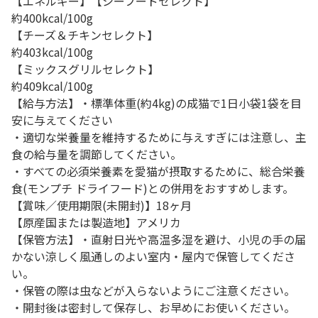
【エネルギー】【シーフードセレクト】
約400kcal/100g
【チーズ＆チキンセレクト】
約403kcal/100g
【ミックスグリルセレクト】
約409kcal/100g
【給与方法】・標準体重(約4kg)の成猫で1日小袋1袋を目
安に与えてください
・適切な栄養量を維持するために与えすぎには注意し、主
食の給与量を調節してください。
・すべての必須栄養素を愛猫が摂取するために、総合栄養
食(モンプチ ドライフード)との併用をおすすめします。
【賞味／使用期限(未開封)】18ヶ月
【原産国または製造地】アメリカ
【保管方法】・直射日光や高温多湿を避け、小児の手の届
かない涼しく風通しのよい室内・屋内で保管してくださ
い。
・保管の際は虫などが入らないようにご注意ください。
・開封後は密封して保存し、お早めにお使いください。