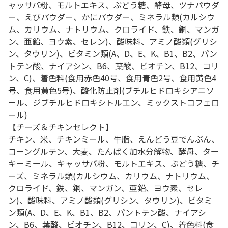
ャッサバ粉、モルトエキス、ぶどう糖、酵母、ツナパウダ
ー、えびパウダー、かにパウダー、ミネラル類(カルシウ
ム、カリウム、ナトリウム、クロライド、鉄、銅、マンガ
ン、亜鉛、ヨウ素、セレン)、酸味料、アミノ酸類(グリシ
ン、タウリン)、ビタミン類(A、D、E、K、B1、B2、パン
トテン酸、ナイアシン、B6、葉酸、ビオチン、B12、コリ
ン、C)、着色料(食用赤色40号、食用青色2号、食用黄色4
号、食用黄色5号)、酸化防止剤(ブチルヒドロキシアニソ
ール、ジブチルヒドロキシトルエン、ミックストコフェロ
ール)
【チーズ＆チキンセレクト】
チキン、米、チキンミール、牛脂、えんどう豆でんぷん、
コーングルテン、大麦、たんぱく加水分解物、酵母、ター
キーミール、キャッサバ粉、モルトエキス、ぶどう糖、チ
ーズ、ミネラル類(カルシウム、カリウム、ナトリウム、
クロライド、鉄、銅、マンガン、亜鉛、ヨウ素、セレ
ン)、酸味料、アミノ酸類(グリシン、タウリン)、ビタミ
ン類(A、D、E、K、B1、B2、パントテン酸、ナイアシ
ン、B6、葉酸、ビオチン、B12、コリン、C)、着色料(食