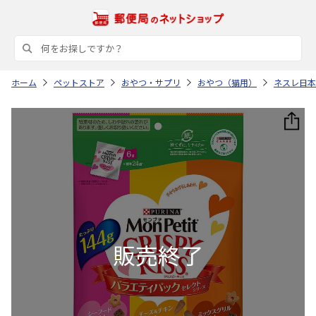
ホーム
ペットストア
おやつ・サプリ
おやつ（猫用）
ネスレ日本