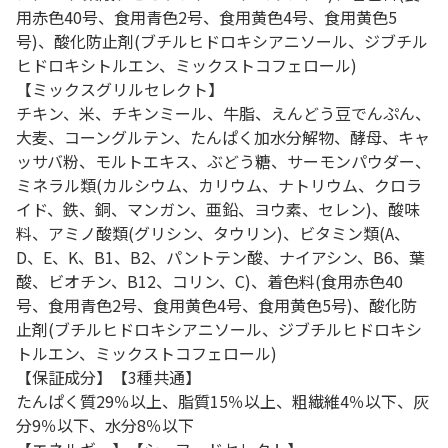
用赤色40号、食用青色2号、食用黄色4号、食用黄色5
号)、酸化防止剤(ブチルヒドロキシアニソール、ジブチル
ヒドロキシトルエン、ミックストコフェロール)
【ミックスグリルセレクト】
チキン、米、チキンミール、牛脂、えんどう豆でんぷん、
大麦、コーングルテン、たんぱく加水分解物、酵母、キャ
ッサバ粉、モルトエキス、ぶどう糖、サーモンパウダー、
ミネラル類(カルシウム、カリウム、ナトリウム、クロラ
イド、鉄、銅、マンガン、亜鉛、ヨウ素、セレン)、酸味
料、アミノ酸類(グリシン、タウリン)、ビタミン類(A、
D、E、K、B1、B2、パントテン酸、ナイアシン、B6、葉
酸、ビオチン、B12、コリン、C)、着色料(食用赤色40
号、食用青色2号、食用黄色4号、食用黄色5号)、酸化防
止剤(ブチルヒドロキシアニソール、ジブチルヒドロキシ
トルエン、ミックストコフェロール)
【保証成分】【3種共通】
たんぱく質29％以上、脂質15％以上、粗繊維4％以下、灰
分9％以下、水分8％以下