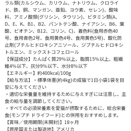
ラル類(カルシウム、カリウム、ナトリウム、クロライ
ド、鉄、銅、マンガン、亜鉛、ヨウ素、セレン)、酸味
料、アミノ酸類(グリシン、タウリン)、ビタミン類(A、
D、E、K、B1、B2、パントテン酸、ナイアシン、B6、葉
酸、ビオチン、B12、コリン、C)、着色料(食用赤色40
号、食用青色2号、食用黄色4号、食用黄色5号)、酸化防
止剤(ブチルヒドロキシアニソール、ジブチルヒドロキシ
トルエン、ミックストコフェロール
【保証成分】たんぱく質29％以上、脂質15％以上、粗繊
維4％以下、灰分9％以下、水分8％以下
【エネルギー】約400kcal/100g
【給与方法】・標準体重(約4kg)の成猫で1日小袋1袋を目
安に与えてください
・適切な栄養量を維持するために与えすぎには注意し、主
食の給与量を調節してください。
・すべての必須栄養素を愛猫が摂取するために、総合栄養
食(モンプチ ドライフード)との併用をおすすめします。
【賞味／使用期限(未開封)】18ヶ月
【原産国または製造地】アメリカ