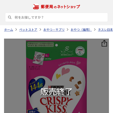
ホーム
ペットストア
おやつ・サプリ
おやつ（猫用）
ネスレ日本