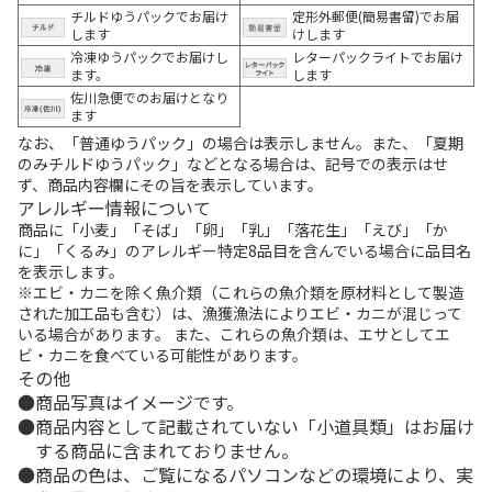
チルドゆうパックでお届け
定形外郵便(簡易書留)でお届
します
けします
冷凍ゆうパックでお届けし
レターパックライトでお届け
ます。
します
佐川急便でのお届けとなり
ます
なお、「普通ゆうパック」の場合は表示しません。また、「夏期
のみチルドゆうパック」などとなる場合は、記号での表示はせ
ず、商品内容欄にその旨を表示しています。
アレルギー情報について
商品に「小麦」「そば」「卵」「乳」「落花生」「えび」「か
に」「くるみ」のアレルギー特定8品目を含んでいる場合に品目名
を表示します。
※エビ・カニを除く魚介類（これらの魚介類を原材料として製造
された加工品も含む）は、漁獲漁法によりエビ・カニが混じって
いる場合があります。 また、これらの魚介類は、エサとしてエ
ビ・カニを食べている可能性があります。
その他
商品写真はイメージです。
商品内容として記載されていない「小道具類」はお届け
する商品に含まれておりません。
商品の色は、ご覧になるパソコンなどの環境により、実