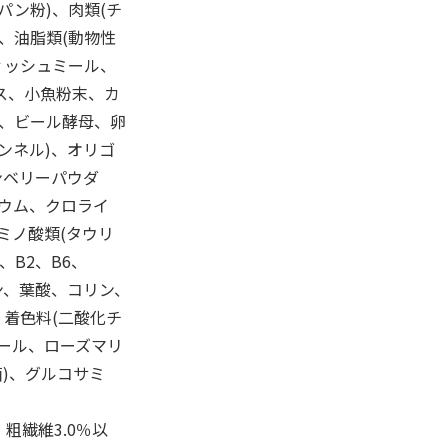
パン粉)、肉類(チ
、油脂類(動物性
ィッシュミール、
ス、小魚粉末、カ
豆、ビール酵母、卵
ンネル)、オリゴ
ンベリーパウダ
ウム、クロライ
ミノ酸類(タウリ
、B2、B6、
ン、葉酸、コリン、
、着色料(二酸化チ
ロール、ローズマリ
菌)、グルコサミ
、粗繊維3.0％以