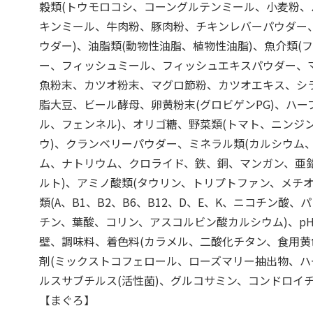
穀類(トウモロコシ、コーングルテンミール、小麦粉、
キンミール、牛肉粉、豚肉粉、チキンレバーパウダー
ウダー)、油脂類(動物性油脂、植物性油脂)、魚介類(
ー、フィッシュミール、フィッシュエキスパウダー、
魚粉末、カツオ粉末、マグロ節粉、カツオエキス、シ
脂大豆、ビール酵母、卵黄粉末(グロビゲンPG)、ハー
ル、フェンネル)、オリゴ糖、野菜類(トマト、ニンジ
ウ)、クランベリーパウダー、ミネラル類(カルシウム
ム、ナトリウム、クロライド、鉄、銅、マンガン、亜
ルト)、アミノ酸類(タウリン、トリプトファン、メチオ
類(A、B1、B2、B6、B12、D、E、K、ニコチン酸
チン、葉酸、コリン、アスコルビン酸カルシウム)、p
壁、調味料、着色料(カラメル、二酸化チタン、食用黄
剤(ミックストコフェロール、ローズマリー抽出物、ハ
ルスサブチルス(活性菌)、グルコサミン、コンドロイ
【まぐろ】