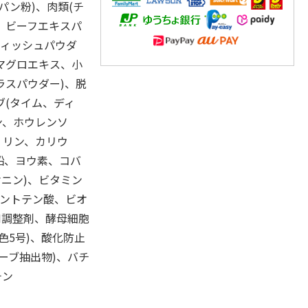
パン粉)、肉類(チ
、ビーフエキスパ
フィッシュパウダ
マグロエキス、小
ラスパウダー)、脱
ブ(タイム、ディ
ン、ホウレンソ
、リン、カリウ
鉛、ヨウ素、コバ
ニン)、ビタミン
、パントテン酸、ビオ
H調整剤、酵母細胞
色5号)、酸化防止
ーブ抽出物)、バチ
チン