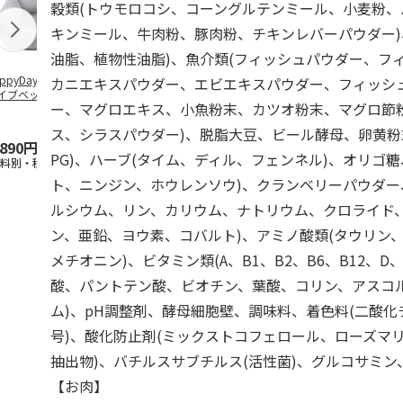
穀類(トウモロコシ、コーングルテンミール、小麦粉、
キンミール、牛肉粉、豚肉粉、チキンレバーパウダー)
油脂、植物性油脂)、魚介類(フィッシュパウダー、フ
ppyDays 2wayド
獣医師開発 ニオイ
デオトイレ 飛び散
無添加良品 
カニエキスパウダー、エビエキスパウダー、フィッシ
イブベッド グレ
をとる砂専用 猫ト
らない消臭・抗菌サ
ムデンタルコ
ー、マグロエキス、小魚粉末、カツオ粉末、マグロ節
イレ ナチュラルグ
ンド 4L
ぐるぐるボー
レー
…
ス、シラスパウダー)、脱脂大豆、ビール酵母、卵黄粉
,890円
1,550円
1,320円
470円
PG)、ハーブ(タイム、ディル、フェンネル)、オリゴ糖
送料別・税込)
(送料別・税込)
(送料別・税込)
(送料別・税込
ト、ニンジン、ホウレンソウ)、クランベリーパウダー
ルシウム、リン、カリウム、ナトリウム、クロライド
ン、亜鉛、ヨウ素、コバルト)、アミノ酸類(タウリン
メチオニン)、ビタミン類(A、B1、B2、B6、B12、D
酸、パントテン酸、ビオチン、葉酸、コリン、アスコ
ム)、pH調整剤、酵母細胞壁、調味料、着色料(二酸化
号)、酸化防止剤(ミックストコフェロール、ローズマ
抽出物)、バチルスサブチルス(活性菌)、グルコサミ
【お肉】