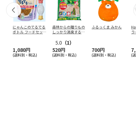
にゃんこのでるでる
森林からの贈りもの
ふるっくま みかん
Ha
ボトル フードセッ
しっかり消臭するひ
ラ
ト
のきの猫砂 7L
ー
5.0
（1）
1,080円
520円
700円
7
(送料別・税込)
(送料別・税込)
(送料別・税込)
(