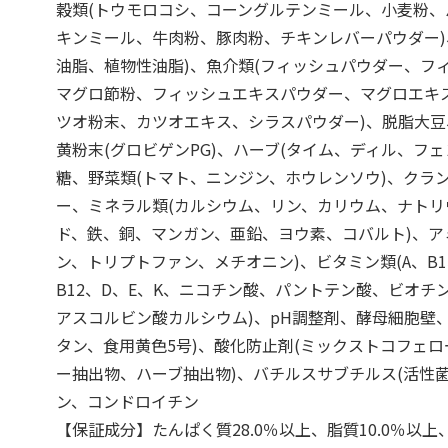
穀類(トウモロコシ、コーングルテンミール、小麦粉、
キンミール、牛肉粉、豚肉粉、チキンレバーパウダー)
油脂、植物性油脂)、魚介類(フィッシュパウダー、フ
マグロ節粉、フィッシュエキスパウダー、マグロエキ
ツオ粉末、カツオエキス、シラスパウダー)、脱脂大
黄粉末(グロビゲンPG)、ハーブ(タイム、ディル、フェ
糖、野菜類(トマト、ニンジン、ホウレンソウ)、クラ
ー、ミネラル類(カルシウム、リン、カリウム、ナトリ
ド、鉄、銅、マンガン、亜鉛、ヨウ素、コバルト)、ア
ン、トリプトファン、メチオニン)、ビタミン類(A、B1
B12、D、E、K、ニコチン酸、パントテン酸、ビオチ
アスコルビン酸カルシウム)、pH調整剤、酵母細胞壁
タン、食用黄色5号)、酸化防止剤(ミックストコフェ
ー抽出物、ハーブ抽出物)、バチルスサブチルス(活性
ン、コンドロイチン
【保証成分】たんぱく質28.0％以上、脂質10.0％以上