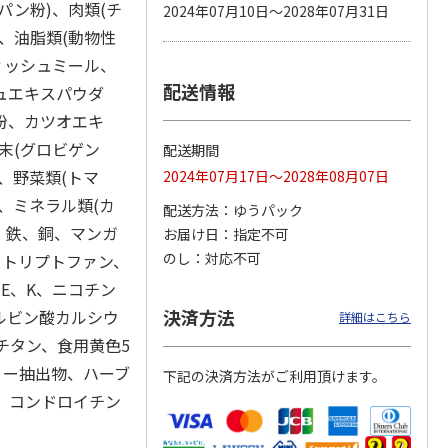
パン粉)、肉類(チ
2024年07月10日～2028年07月31日
、油脂類(動物性
ィッシュミール、
配送情報
カムカ
銀のスプーン パウ
ペット線香 虹のか
鈴虫の経木 3枚入
ュエキスパウダ
ーン
チ 健康に育つ子ね
なた フルーティフ
粉、カツオエキ
ン型 S
こ用 まぐろ・かつ
ローラルの香り
おに
…
末(グロビゲン
配送期間
120円
590円
100円
、野菜類(トマ
2024年07月17日～2028年08月07日
)
(送料別・税込)
(送料別・税込)
(送料別・税込)
、ミネラル類(カ
配送方法
ゆうパック
、鉄、銅、マンガ
お届け日
指定不可
のし
対応不可
、トリプトファン、
、E、K、ニコチン
決済方法
ルビン酸カルシウ
詳細はこちら
チタン、食用黄色5
リー抽出物、ハーブ
下記の決済方法がご利用頂けます。
ン、コンドロイチン