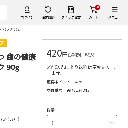
0
ログイン
注文履歴
クイック注文
カート
メニュー
パック 90g
420
円
つ 歯の健康
(送料別・税込)
 90g
※配送先により送料は変動いたし
ます。
獲得ポイント： 4 pt
商品番号
9973134843
数量
おいしさ！