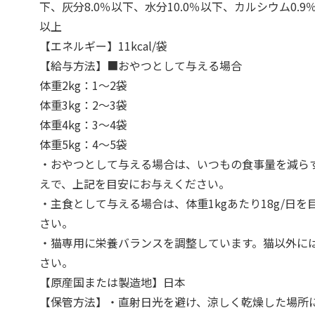
下、灰分8.0％以下、水分10.0％以下、カルシウム0.9
以上
【エネルギー】11kcal/袋
【給与方法】■おやつとして与える場合
体重2kg：1～2袋
体重3kg：2～3袋
体重4kg：3～4袋
体重5kg：4～5袋
・おやつとして与える場合は、いつもの食事量を減ら
えで、上記を目安にお与えください。
・主食として与える場合は、体重1kgあたり18g/日
さい。
・猫専用に栄養バランスを調整しています。猫以外に
さい。
【原産国または製造地】日本
【保管方法】・直射日光を避け、涼しく乾燥した場所