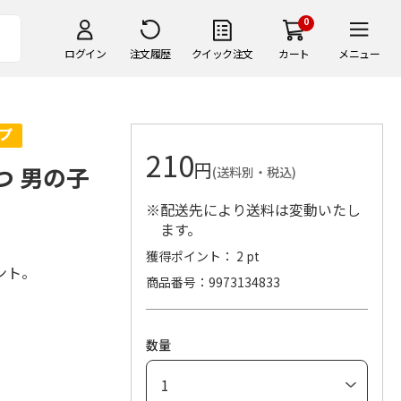
0
ログイン
注文履歴
クイック注文
カート
メニュー
210
円
つ 男の子
(送料別・税込)
※配送先により送料は変動いたし
ます。
獲得ポイント： 2 pt
ント。
商品番号
9973134833
。
数量