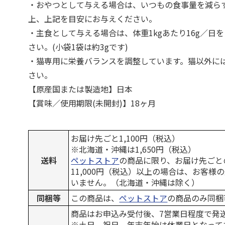
・おやつとして与える場合は、いつもの食事量を減ら
上、上記を目安にお与えください。
・主食として与える場合は、体重1kgあたり16g／日
さい。(小袋1袋は約3gです)
・猫専用に栄養バランスを調整しています。猫以外に
さい。
【原産国または製造地】日本
【賞味／使用期限(未開封)】18ヶ月
お届け先ごと1,100円（税込）
※北海道・沖縄は1,650円（税込）
送料
ペットストア
の商品に限り、お届け先ごと
11,000円（税込）以上の場合は、お客様
いません。（北海道・沖縄は除く）
同梱等
この商品は、
ペットストア
の商品のみ同梱
商品はお申込み受付後、7営業日程度で発
※土日、祝日、年末年始は休業日となって