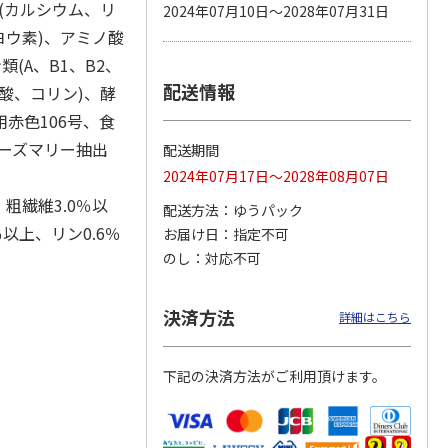
(カルシウム、リ
2024年07月10日～2028年07月31日
ウ素)、アミノ酸
(A、B1、B2、
配送情報
カムカ
銀のスプーン パウ
ペット線香 虹のか
鈴虫の経木 3枚入
葉酸、コリン)、酵
ーン
チ 健康に育つ子ね
なた フルーティフ
赤色106号、食
ン型 S
こ用 まぐろ・かつ
ローラルの香り
おに
…
ローズマリー抽出
配送期間
120円
590円
100円
2024年07月17日～2028年08月07日
)
(送料別・税込)
(送料別・税込)
(送料別・税込)
、粗繊維3.0％以
配送方法
ゆうパック
％以上、リン0.6％
お届け日
指定不可
のし
対応不可
決済方法
詳細はこちら
下記の決済方法がご利用頂けます。