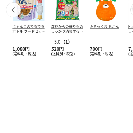
にゃんこのでるでる
森林からの贈りもの
ふるっくま みかん
Ha
ボトル フードセッ
しっかり消臭するひ
ラ
ト
のきの猫砂 7L
ー
5.0
（1）
1,080円
520円
700円
7
(送料別・税込)
(送料別・税込)
(送料別・税込)
(