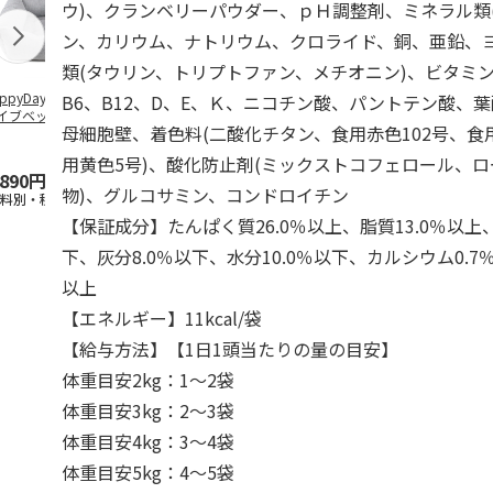
ウ)、クランベリーパウダー、ｐＨ調整剤、ミネラル類
ン、カリウム、ナトリウム、クロライド、銅、亜鉛、ヨ
類(タウリン、トリプトファン、メチオニン)、ビタミン類
ppyDays 2wayド
獣医師開発 ニオイ
デオトイレ 飛び散
無添加良品 
B6、B12、D、E、Ｋ、ニコチン酸、パントテン酸、
イブベッド グレ
をとる砂専用 猫ト
らない消臭・抗菌サ
ムデンタルコ
母細胞壁、着色料(二酸化チタン、食用赤色102号、食用
イレ ナチュラルグ
ンド 4L
ぐるぐるボー
レー
…
用黄色5号)、酸化防止剤(ミックストコフェロール、
,890円
1,550円
1,320円
470円
物)、グルコサミン、コンドロイチン
送料別・税込)
(送料別・税込)
(送料別・税込)
(送料別・税込
【保証成分】たんぱく質26.0％以上、脂質13.0％以上
下、灰分8.0％以下、水分10.0％以下、カルシウム0.7
以上
【エネルギー】11kcal/袋
【給与方法】【1日1頭当たりの量の目安】
体重目安2kg：1～2袋
体重目安3kg：2～3袋
体重目安4kg：3～4袋
体重目安5kg：4～5袋