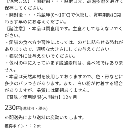
【保管方法】・開封前・・・直射日光、高温多湿を避けて
保存してください。
・開封後・・・冷蔵庫(0～10℃)で保管し、賞味期限に関
わらず早めにお与えください。
【諸注意】・本品は間食用です。主食として与えないでく
ださい。
・愛猫の食べ方や習性によっては、のどに詰らせる恐れが
ありますので、適切な大きさにしてお与えください。
・猫以外には与えないでください。
・包材の中に入っています脱酸素剤は、食べ物ではありま
せん。
・本品は天然素材を使用しておりますので、色・形などに
多少のバラつきがあります。また、白い粉が付着する場合
がありますが、品質には問題ありません。
【賞味／使用期限(未開封)】12ヶ月
230
円
(送料別・税込)
※配送先により送料は変動いたします。
獲得ポイント： 2 pt