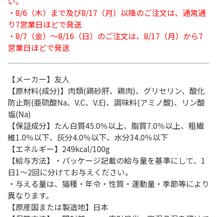
い。
・8/6（木）まで及び8/17（月）以降のご注文は、通常通
り7営業日ほどで発送
・8/7（金）～8/16（日）のご注文は、8/17（月）から7
営業日ほどで発送
【メーカー】友人
【原材料(成分)】肉類(鶏砂肝、鶏肉)、グリセリン、酸化
防止剤(亜硫酸Na、V.C、V.E)、調味料(アミノ酸)、リン酸
塩(Na)
【保証成分】たん白質45.0％以上、脂質7.0％以上、粗繊
維1.0％以下、灰分4.0％以下、水分34.0％以下
【エネルギー】249kcal/100g
【給与方法】・パッケージ記載の給与量を基準にして、1
日1～2回に分けてお与えください。
・与える量は、猫種・年令・性質・運動量・季節等により
異なります。
【原産国または製造地】日本