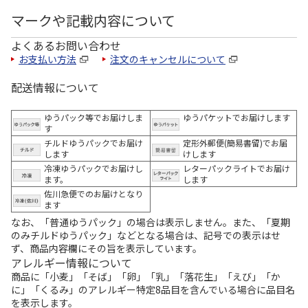
マークや記載内容について
よくあるお問い合わせ
お支払い方法
注文のキャンセルについて
配送情報について
ゆうパック等でお届けしま
ゆうパケットでお届けします
す
チルドゆうパックでお届け
定形外郵便(簡易書留)でお届
します
けします
冷凍ゆうパックでお届けし
レターパックライトでお届け
ます。
します
佐川急便でのお届けとなり
ます
なお、「普通ゆうパック」の場合は表示しません。また、「夏期
のみチルドゆうパック」などとなる場合は、記号での表示はせ
ず、商品内容欄にその旨を表示しています。
アレルギー情報について
商品に「小麦」「そば」「卵」「乳」「落花生」「えび」「か
に」「くるみ」のアレルギー特定8品目を含んでいる場合に品目名
を表示します。