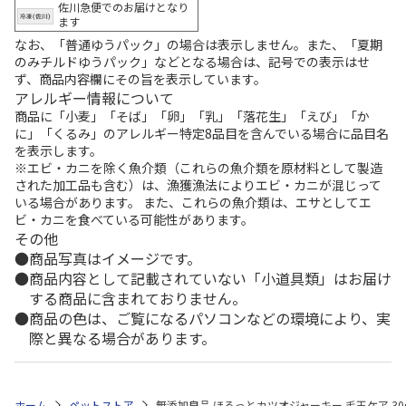
佐川急便でのお届けとなり
ます
なお、「普通ゆうパック」の場合は表示しません。また、「夏期
のみチルドゆうパック」などとなる場合は、記号での表示はせ
ず、商品内容欄にその旨を表示しています。
アレルギー情報について
商品に「小麦」「そば」「卵」「乳」「落花生」「えび」「か
に」「くるみ」のアレルギー特定8品目を含んでいる場合に品目名
を表示します。
※エビ・カニを除く魚介類（これらの魚介類を原材料として製造
された加工品も含む）は、漁獲漁法によりエビ・カニが混じって
いる場合があります。 また、これらの魚介類は、エサとしてエ
ビ・カニを食べている可能性があります。
その他
商品写真はイメージです。
商品内容として記載されていない「小道具類」はお届け
する商品に含まれておりません。
商品の色は、ご覧になるパソコンなどの環境により、実
際と異なる場合があります。
ホーム
ペットストア
無添加良品 ほろっとカツオジャーキー 毛玉ケア 30