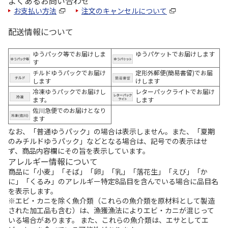
よくあるお問い合わせ
お支払い方法
注文のキャンセルについて
配送情報について
ゆうパック等でお届けしま
ゆうパケットでお届けします
す
チルドゆうパックでお届け
定形外郵便(簡易書留)でお届
します
けします
冷凍ゆうパックでお届けし
レターパックライトでお届け
ます。
します
佐川急便でのお届けとなり
ます
なお、「普通ゆうパック」の場合は表示しません。また、「夏期
のみチルドゆうパック」などとなる場合は、記号での表示はせ
ず、商品内容欄にその旨を表示しています。
アレルギー情報について
商品に「小麦」「そば」「卵」「乳」「落花生」「えび」「か
に」「くるみ」のアレルギー特定8品目を含んでいる場合に品目名
を表示します。
※エビ・カニを除く魚介類（これらの魚介類を原材料として製造
された加工品も含む）は、漁獲漁法によりエビ・カニが混じって
いる場合があります。 また、これらの魚介類は、エサとしてエ