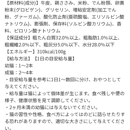
【原材料(成分)】牛皮、鶏ささみ、米粉、でん粉類、卵黄
粉末(グロビゲン)、グリセリン、増粘安定剤(加工でん
粉、グァーガム)、酸化防止剤(亜硫酸塩、エリソルビン酸
ナトリウム)、膨張剤、保存料(ソルビン酸カリウム)、香
料、ピロリン酸ナトリウム
【保証成分】粗たん白質32.0％以上、粗脂肪1.0％以上、
粗繊維2.0％以下、粗灰分5.0％以下、水分28.0％以下
【エネルギー】310kcal/100g
【給与方法】【1日の目安給与量】
幼猫：1～2本
成猫：2～4本
・目安給与量を参考に1日1～数回に分け、おやつとして
与えてください。
・給与量は猫によって個体差が生じます。食べ残しや便の
様子、健康状態を見て調節してください。
・2ヶ月未満の幼猫には与えないでください。
・猫の習性や性格、食べ方によってはのどに詰らせたりす
る恐れがありますので、適切な大きさにして与えてくださ
い。