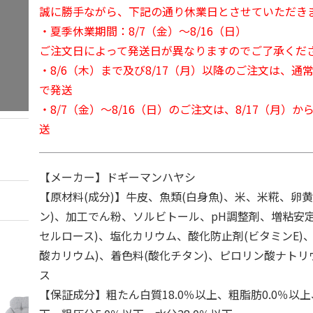
誠に勝手ながら、下記の通り休業日とさせていただき
・夏季休業期間：8/7（金）～8/16（日）
ご注文日によって発送日が異なりますのでご了承くだ
・8/6（木）まで及び8/17（月）以降のご注文は、通
で発送
・8/7（金）～8/16（日）のご注文は、8/17（月）
送
【メーカー】ドギーマンハヤシ
【原材料(成分)】牛皮、魚類(白身魚)、米、米糀、卵
ン)、加工でん粉、ソルビトール、pH調整剤、増粘安
セルロース)、塩化カリウム、酸化防止剤(ビタミンE)
酸カリウム)、着色料(酸化チタン)、ピロリン酸ナト
ス
【保証成分】粗たん白質18.0％以上、粗脂肪0.0％以上