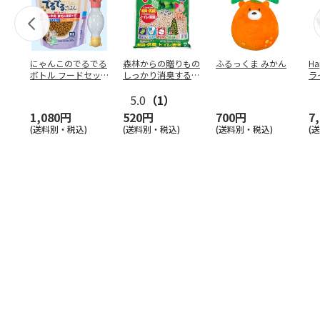
にゃんこのでるでる
森林からの贈りもの
ふるっくま みかん
Ha
ボトル フードセッ
しっかり消臭するひ
ラ
ト
のきの猫砂 7L
ー
5.0
（1）
1,080円
520円
700円
7
(送料別・税込)
(送料別・税込)
(送料別・税込)
(