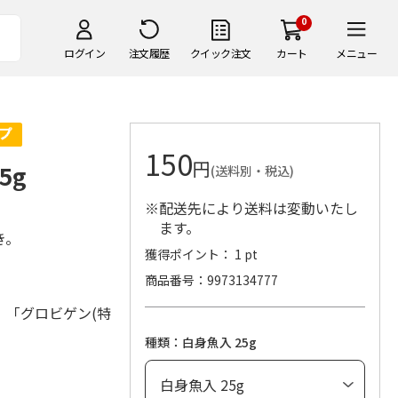
0
ログイン
注文履歴
クイック注文
カート
メニュー
150
円
5g
(送料別・税込)
※配送先により送料は変動いたし
ます。
き。
獲得ポイント： 1 pt
商品番号
9973134777
、「グロビゲン(特
種類：白身魚入 25g