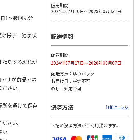
販売期間
2024年07月10日～2028年07月31日
日1～数回に分
カムカ
銀のスプーン パウ
ペット線香 虹のか
CIAO 香り立つクラ
ーン
チ 健康に育つ子ね
なた フルーティフ
ンキー ちゅ～る和
便の様子、健康状
配送情報
ン型 S
こ用 まぐろ・かつ
ローラルの香り
えBOX とりささ
…
おに
…
120円
590円
380円
配送期間
)
(送料別・税込)
(送料別・税込)
(送料別・税込)
せたりする恐れが
2024年07月17日～2028年08月07日
配送方法
ゆうパック
害ですが食品では
お届け日
指定不可
ください。
のし
対応不可
場所を避けて保存
決済方法
詳細はこちら
ください。
下記の決済方法がご利用頂けます。
さい。