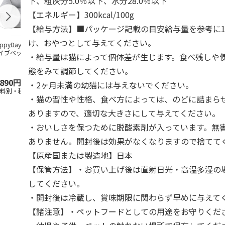
下、粗灰分5.0％以下、水分28.0％以下
【エネルギー】300kcal/100g
【給与方法】■パッケージ記載の目安給与量を参考に1
け、おやつとして与えてください。
ppyDays 2wayド
獣医師開発 ニオイ
デオトイレ 飛び散
無添加良品 
イブベッド グレ
をとる砂専用 猫ト
らない消臭・抗菌サ
ムデンタルコ
・給与量は猫によって個体差が生じます。食べ残しや
イレ ナチュラルグ
ンド 4L
ぐるぐるボー
レー
…
態をみて調節してください。
,890円
1,550円
1,320円
470円
・2ヶ月未満の幼猫には与えないでください。
送料別・税込)
(送料別・税込)
(送料別・税込)
(送料別・税込
・猫の習性や性格、食べ方によっては、のどに詰まら
ありますので、適切な大きさにして与えてください。
・おいしさを保つために脱酸素剤が入っています。無
ありません。開封後は効果がなくなりますので捨てて
【原産国または製造地】日本
【保管方法】・お買い上げ後は直射日光・高温多湿の
してください。
・開封後は冷蔵し、賞味期限に関わらず早めに与えて
【諸注意】・ペットフードとしての用途をお守りくだ