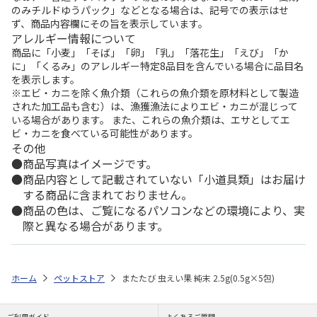
のみチルドゆうパック」などとなる場合は、記号での表示はせ
ず、商品内容欄にその旨を表示しています。
アレルギー情報について
商品に「小麦」「そば」「卵」「乳」「落花生」「えび」「か
に」「くるみ」のアレルギー特定8品目を含んでいる場合に品目名
を表示します。
※エビ・カニを除く魚介類（これらの魚介類を原材料として製造
された加工品も含む）は、漁獲漁法によりエビ・カニが混じって
いる場合があります。 また、これらの魚介類は、エサとしてエ
ビ・カニを食べている可能性があります。
その他
商品写真はイメージです。
商品内容として記載されていない「小道具類」はお届け
する商品に含まれておりません。
商品の色は、ご覧になるパソコンなどの環境により、実
際と異なる場合があります。
ホーム
ペットストア
またたび 虫えい果 純末 2.5g(0.5g×5包)
ご利用ガイド
よくあるご質問