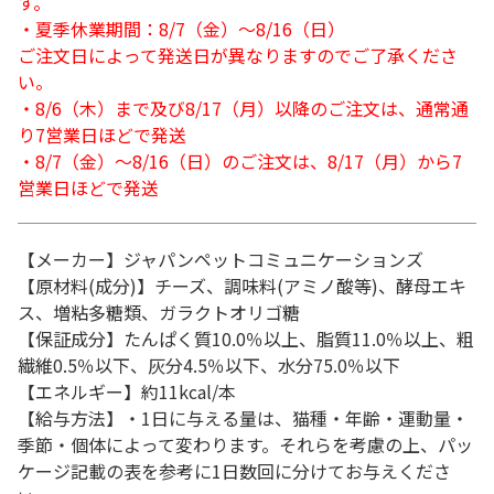
す。
・夏季休業期間：8/7（金）～8/16（日）
ご注文日によって発送日が異なりますのでご了承くださ
い。
・8/6（木）まで及び8/17（月）以降のご注文は、通常通
り7営業日ほどで発送
・8/7（金）～8/16（日）のご注文は、8/17（月）から7
営業日ほどで発送
【メーカー】ジャパンペットコミュニケーションズ
【原材料(成分)】チーズ、調味料(アミノ酸等)、酵母エキ
ス、増粘多糖類、ガラクトオリゴ糖
【保証成分】たんぱく質10.0％以上、脂質11.0％以上、粗
繊維0.5％以下、灰分4.5％以下、水分75.0％以下
【エネルギー】約11kcal/本
【給与方法】・1日に与える量は、猫種・年齢・運動量・
季節・個体によって変わります。それらを考慮の上、パッ
ケージ記載の表を参考に1日数回に分けてお与えくださ