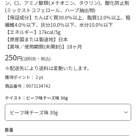
ン、C)、アミノ酸類(メチオニン、タウリン)、酸化防止剤
(ミックストコフェロール、ハーブ抽出物)
【保証成分】たんぱく質30.0％以上、脂質12.0％以上、粗
繊維4.0％以下、灰分10.0％以下、水分10.0％以下
【エネルギー】17kcal/5g
【原産国または製造地】日本
【賞味／使用期限(未開封)】18ヶ月
250
円
(送料別・税込)
※配送先により送料は変動いたします。
獲得ポイント： 2 pt
商品番号
9973134742
テイスト：ビーフ味チーズ味 30g
数量