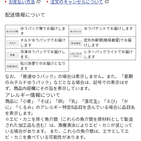
お支払い方法
注文のキャンセルについて
配送情報について
ゆうパック等でお届けしま
ゆうパケットでお届けします
す
チルドゆうパックでお届け
定形外郵便(簡易書留)でお届
します
けします
冷凍ゆうパックでお届けし
レターパックライトでお届け
ます。
します
佐川急便でのお届けとなり
ます
なお、「普通ゆうパック」の場合は表示しません。また、「夏期
のみチルドゆうパック」などとなる場合は、記号での表示はせ
ず、商品内容欄にその旨を表示しています。
アレルギー情報について
商品に「小麦」「そば」「卵」「乳」「落花生」「えび」「か
に」「くるみ」のアレルギー特定8品目を含んでいる場合に品目名
を表示します。
※エビ・カニを除く魚介類（これらの魚介類を原材料として製造
された加工品も含む）は、漁獲漁法によりエビ・カニが混じって
いる場合があります。 また、これらの魚介類は、エサとしてエ
ビ・カニを食べている可能性があります。