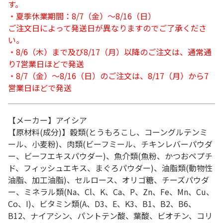
す。
・夏季休業期間：8/7（金）～8/16（日）
ご注文日によって発送日が異なりますのでご了承くださ
い。
・8/6（木）まで及び8/17（月）以降のご注文は、通常通
り7営業日ほどで発送
・8/7（金）～8/16（日）のご注文は、8/17（月）から7
営業日ほどで発送
【メーカー】アイシア
【原材料(成分)】穀類(とうもろこし、コーングルテンミ
ール、小麦粉)、肉類(ビーフミール、チキンレバーパウダ
ー、ビーフエキスパウダー)、魚介類(魚粉、かつおペプチ
ド、フィッシュエキス、まぐろパウダー)、油脂類(動物性
油脂、加工油脂)、セルロース、オリゴ糖、チーズパウダ
ー、ミネラル類(Na、Cl、K、Ca、P、Zn、Fe、Mn、Cu、
Co、I)、ビタミン類(A、D3、E、K3、B1、B2、B6、
B12、ナイアシン、パントテン酸、葉酸、ビオチン、コリ