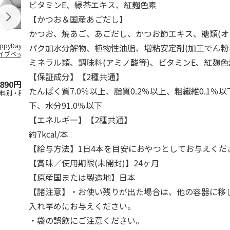
ビタミンE、緑茶エキス、紅麹色素
【かつお＆国産あごだし】
かつお、焼あご、あごだし、かつお節エキス、糖類(オ
ppyDays 2wayド
獣医師開発 ニオイ
デオトイレ 飛び散
無添加良品 
パク加水分解物、植物性油脂、増粘安定剤(加工でん粉
イブベッド グレ
をとる砂専用 猫ト
らない消臭・抗菌サ
ムデンタルコ
ミネラル類、調味料(アミノ酸等)、ビタミンE、紅麹
イレ ナチュラルグ
ンド 4L
ぐるぐるボー
レー
…
【保証成分】【2種共通】
,890円
1,550円
1,320円
470円
たんぱく質7.0％以上、脂質0.2％以上、粗繊維0.1％以
送料別・税込)
(送料別・税込)
(送料別・税込)
(送料別・税込
下、水分91.0％以下
【エネルギー】【2種共通】
約7kcal/本
【給与方法】1日4本を目安におやつとしてお与えくだ
【賞味／使用期限(未開封)】24ヶ月
【原産国または製造地】日本
【諸注意】・お使い残りが出た場合は、他の容器に移
入れ早めにお与えください。
・袋の誤飲にご注意ください。