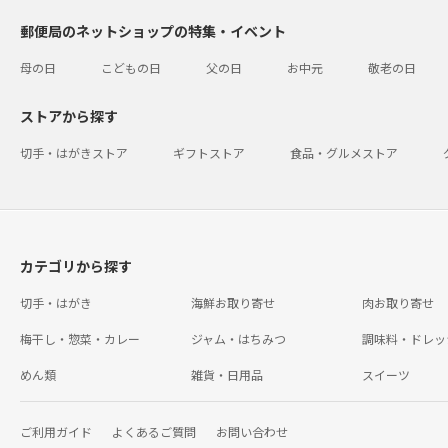
郵便局のネットショップの特集・イベント
母の日
こどもの日
父の日
お中元
敬老の日
ストアから探す
切手・はがきストア
ギフトストア
食品・グルメストア
カテゴリから探す
切手・はがき
海鮮お取り寄せ
肉お取り寄せ
梅干し・惣菜・カレー
ジャム・はちみつ
調味料・ドレッ
めん類
雑貨・日用品
スイーツ
ご利用ガイド
よくあるご質問
お問い合わせ