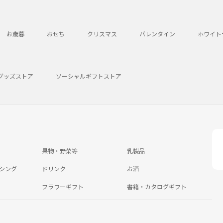
お歳暮
おせち
クリスマス
バレンタイン
ホワイト
グッズストア
ソーシャルギフトストア
果物・野菜等
乳製品
シング
ドリンク
お酒
フラワーギフト
書籍・カタログギフト