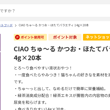
ットフード
CIAO ちゅ～る かつお・ほたてバラエティ 14g×20本
CIAO ちゅ～る かつお・ほたてバ
4g×20本
とろ～り食べやすい液状おやつ！
・一度食べたらやみつき！猫ちゃんの好きなを素材を
です。
・ちゅ～っと出して、なめるだけで簡単に栄養補給。
・緑茶消臭成分配合！緑茶エキスが腸管内の内容物の
尿臭を和らげます。
・食べきりやすい14g×20本。