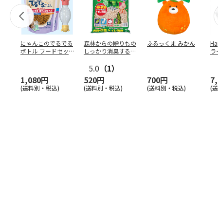
にゃんこのでるでる
森林からの贈りもの
ふるっくま みかん
Ha
ボトル フードセッ
しっかり消臭するひ
ラ
ト
のきの猫砂 7L
ー
5.0
（1）
1,080円
520円
700円
7
(送料別・税込)
(送料別・税込)
(送料別・税込)
(