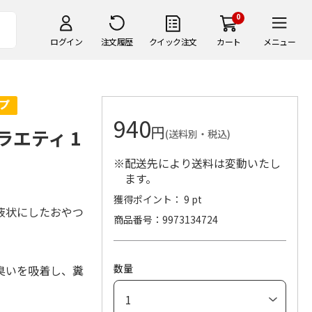
0
ログイン
注文履歴
クイック注文
カート
メニュー
940
円
ラエティ 1
(送料別・税込)
※配送先により送料は変動いたし
ます。
獲得ポイント： 9 pt
液状にしたおやつ
商品番号
9973134724
数量
臭いを吸着し、糞