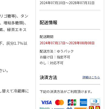
2024年07月10日～2028年07月31日
リゴ糖等)、タン
配送情報
カムカ
銀のスプーン パウ
ペット線香 虹のか
鈴虫の経木 3枚入
、増粘多糖類)、
ーン
チ 健康に育つ子ね
なた フルーティフ
色素、緑茶エキス
ン型 S
こ用 まぐろ・かつ
ローラルの香り
おに
…
配送期間
120円
590円
100円
下、灰分1.7％以
2024年07月17日～2028年08月08日
)
(送料別・税込)
(送料別・税込)
(送料別・税込)
配送方法
ゆうパック
お届け日
指定不可
のし
対応不可
さい。
決済方法
詳細はこちら
し替えて冷蔵庫に
下記の決済方法がご利用頂けます。