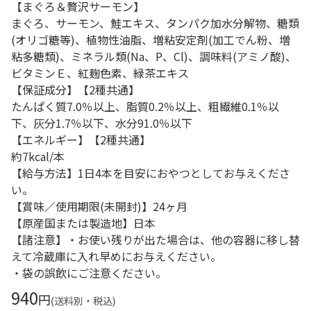
【まぐろ＆贅沢サーモン】
まぐろ、サーモン、鮭エキス、タンパク加水分解物、糖類
(オリゴ糖等)、植物性油脂、増粘安定剤(加工でん粉、増
粘多糖類)、ミネラル類(Na、P、Cl)、調味料(アミノ酸)、
ビタミンＥ、紅麹色素、緑茶エキス
【保証成分】【2種共通】
たんぱく質7.0％以上、脂質0.2％以上、粗繊維0.1％以
下、灰分1.7％以下、水分91.0％以下
【エネルギー】【2種共通】
約7kcal/本
【給与方法】1日4本を目安におやつとしてお与えくださ
い。
【賞味／使用期限(未開封)】24ヶ月
【原産国または製造地】日本
【諸注意】・お使い残りが出た場合は、他の容器に移し替
えて冷蔵庫に入れ早めにお与えください。
・袋の誤飲にご注意ください。
940
円
(送料別・税込)