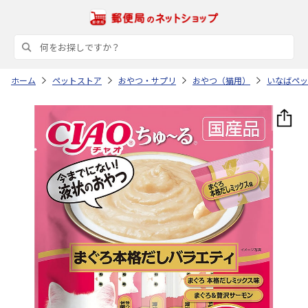
ホーム
ペットストア
おやつ・サプリ
おやつ（猫用）
いなばペッ