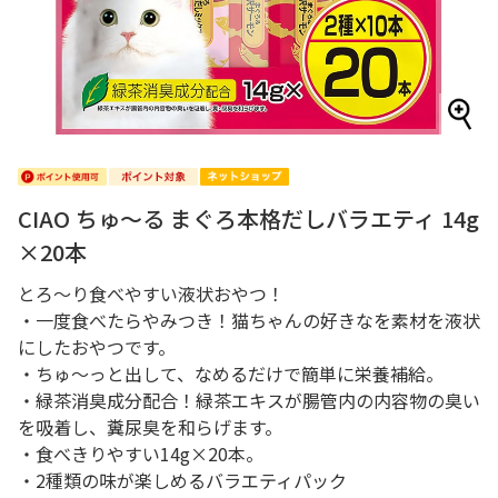
CIAO ちゅ～る まぐろ本格だしバラエティ 14g
×20本
とろ～り食べやすい液状おやつ！
・一度食べたらやみつき！猫ちゃんの好きなを素材を液状
にしたおやつです。
・ちゅ～っと出して、なめるだけで簡単に栄養補給。
・緑茶消臭成分配合！緑茶エキスが腸管内の内容物の臭い
を吸着し、糞尿臭を和らげます。
・食べきりやすい14g×20本。
・2種類の味が楽しめるバラエティパック