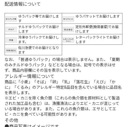
配送情報について
ゆうパック等でお届けしま
ゆうパケットでお届けします
す
チルドゆうパックでお届け
定形外郵便(簡易書留)でお届
します
けします
冷凍ゆうパックでお届けし
レターパックライトでお届け
ます。
します
佐川急便でのお届けとなり
ます
なお、「普通ゆうパック」の場合は表示しません。また、「夏期
のみチルドゆうパック」などとなる場合は、記号での表示はせ
ず、商品内容欄にその旨を表示しています。
アレルギー情報について
商品に「小麦」「そば」「卵」「乳」「落花生」「えび」「か
に」「くるみ」のアレルギー特定8品目を含んでいる場合に品目名
を表示します。
※エビ・カニを除く魚介類（これらの魚介類を原材料として製造
された加工品も含む）は、漁獲漁法によりエビ・カニが混じって
いる場合があります。 また、これらの魚介類は、エサとしてエ
ビ・カニを食べている可能性があります。
その他
商品写真はイメージです。