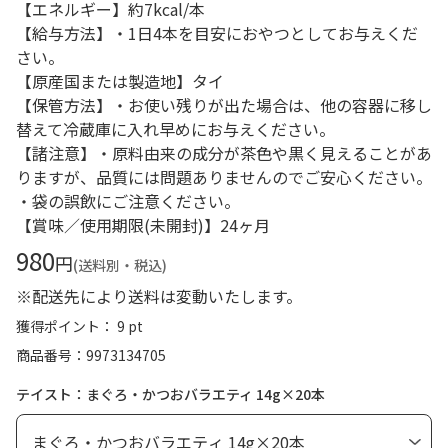
【エネルギー】約7kcal/本
【給与方法】・1日4本を目安におやつとしてお与えくだ
さい。
【原産国または製造地】タイ
【保管方法】・お使い残りが出た場合は、他の容器に移し
替えて冷蔵庫に入れ早めにお与えください。
【諸注意】・原料由来の成分が茶色や黒く見えることがあ
りますが、品質には問題ありませんのでご安心ください。
・袋の誤飲にご注意ください。
【賞味／使用期限(未開封)】24ヶ月
980
円
(送料別・税込)
※配送先により送料は変動いたします。
獲得ポイント： 9 pt
商品番号
9973134705
テイスト：まぐろ・かつおバラエティ 14g×20本