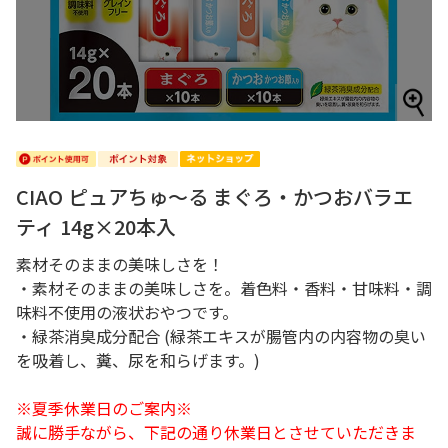
CIAO ピュアちゅ～る まぐろ・かつおバラエ
ティ 14g×20本入
素材そのままの美味しさを！
・素材そのままの美味しさを。着色料・香料・甘味料・調
味料不使用の液状おやつです。
・緑茶消臭成分配合 (緑茶エキスが腸管内の内容物の臭い
を吸着し、糞、尿を和らげます。)
※夏季休業日のご案内※
誠に勝手ながら、下記の通り休業日とさせていただきま