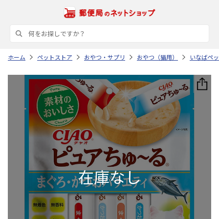
ホーム
ペットストア
おやつ・サプリ
おやつ（猫用）
いなばペッ