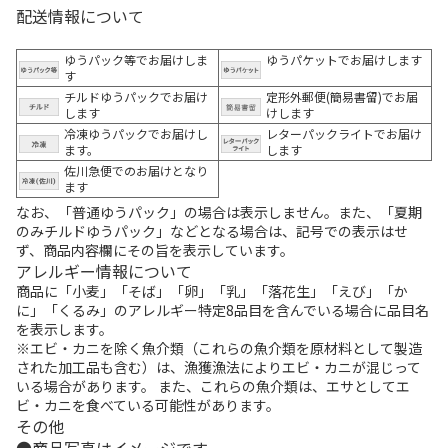
配送情報について
ゆうパック等でお届けしま
ゆうパケットでお届けします
す
チルドゆうパックでお届け
定形外郵便(簡易書留)でお届
します
けします
冷凍ゆうパックでお届けし
レターパックライトでお届け
ます。
します
佐川急便でのお届けとなり
ます
なお、「普通ゆうパック」の場合は表示しません。また、「夏期
のみチルドゆうパック」などとなる場合は、記号での表示はせ
ず、商品内容欄にその旨を表示しています。
アレルギー情報について
商品に「小麦」「そば」「卵」「乳」「落花生」「えび」「か
に」「くるみ」のアレルギー特定8品目を含んでいる場合に品目名
を表示します。
※エビ・カニを除く魚介類（これらの魚介類を原材料として製造
された加工品も含む）は、漁獲漁法によりエビ・カニが混じって
いる場合があります。 また、これらの魚介類は、エサとしてエ
ビ・カニを食べている可能性があります。
その他