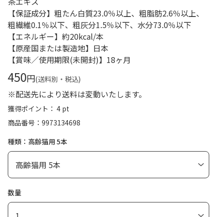
茶エキス
【保証成分】粗たん白質23.0％以上、粗脂肪2.6％以上、
粗繊維0.1％以下、粗灰分1.5％以下、水分73.0％以下
【エネルギー】約20kcal/本
【原産国または製造地】日本
【賞味／使用期限(未開封)】18ヶ月
450
円
(送料別・税込)
※配送先により送料は変動いたします。
獲得ポイント： 4 pt
商品番号
9973134698
種類：高齢猫用 5本
数量
1