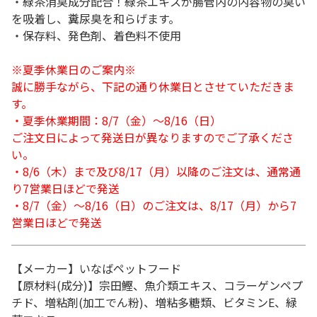
・緑茶消臭成分配合！緑茶エキスが腸管内の内容物の臭い
を吸着し、糞尿臭を和らげます。
・保存料、発色剤、着色料不使用
※夏季休業日のご案内※
誠に勝手ながら、下記の通り休業日とさせていただきま
す。
・夏季休業期間：8/7（金）～8/16（日）
ご注文日によって発送日が異なりますのでご了承くださ
い。
・8/6（木）まで及び8/17（月）以降のご注文は、通常通
り7営業日ほどで発送
・8/7（金）～8/16（日）のご注文は、8/17（月）から7
営業日ほどで発送
【メーカー】いなばペットフード
【原材料(成分)】宗田鰹、魚介類エキス、コラーゲンペプ
チド、増粘剤(加工でん粉)、増粘多糖類、ビタミンE、緑