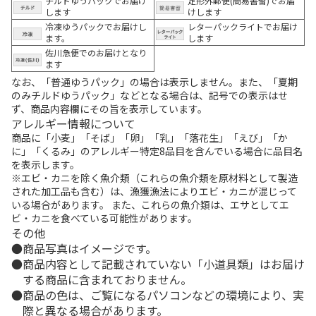
チルドゆうパックでお届け
定形外郵便(簡易書留)でお届
します
けします
冷凍ゆうパックでお届けし
レターパックライトでお届け
ます。
します
佐川急便でのお届けとなり
ます
なお、「普通ゆうパック」の場合は表示しません。また、「夏期
のみチルドゆうパック」などとなる場合は、記号での表示はせ
ず、商品内容欄にその旨を表示しています。
アレルギー情報について
商品に「小麦」「そば」「卵」「乳」「落花生」「えび」「か
に」「くるみ」のアレルギー特定8品目を含んでいる場合に品目名
を表示します。
※エビ・カニを除く魚介類（これらの魚介類を原材料として製造
された加工品も含む）は、漁獲漁法によりエビ・カニが混じって
いる場合があります。 また、これらの魚介類は、エサとしてエ
ビ・カニを食べている可能性があります。
その他
商品写真はイメージです。
商品内容として記載されていない「小道具類」はお届け
する商品に含まれておりません。
商品の色は、ご覧になるパソコンなどの環境により、実
際と異なる場合があります。