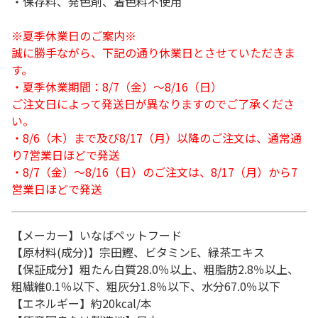
・保存料、発色剤、着色料不使用
※夏季休業日のご案内※
誠に勝手ながら、下記の通り休業日とさせていただきま
す。
・夏季休業期間：8/7（金）～8/16（日）
ご注文日によって発送日が異なりますのでご了承くださ
い。
・8/6（木）まで及び8/17（月）以降のご注文は、通常通
り7営業日ほどで発送
・8/7（金）～8/16（日）のご注文は、8/17（月）から7
営業日ほどで発送
【メーカー】いなばペットフード
【原材料(成分)】宗田鰹、ビタミンE、緑茶エキス
【保証成分】粗たん白質28.0％以上、粗脂肪2.8％以上、
粗繊維0.1％以下、粗灰分1.8％以下、水分67.0％以下
【エネルギー】約20kcal/本