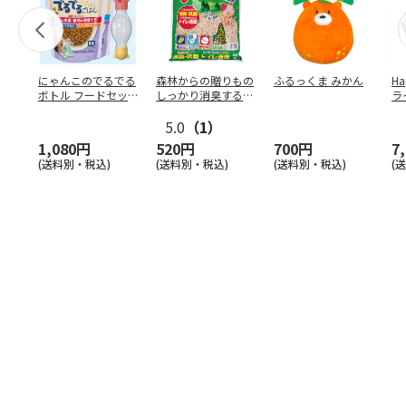
にゃんこのでるでる
森林からの贈りもの
ふるっくま みかん
Ha
ボトル フードセッ
しっかり消臭するひ
ラ
ト
のきの猫砂 7L
ー
5.0
（1）
1,080円
520円
700円
7
(送料別・税込)
(送料別・税込)
(送料別・税込)
(