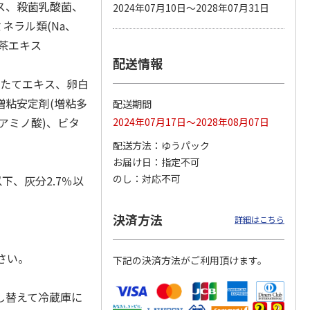
ス、殺菌乳酸菌、
2024年07月10日～2028年07月31日
ネラル類(Na、
緑茶エキス
配送情報
カムカ
銀のスプーン パウ
ペット線香 虹のか
CIAO 香り立つクラ
ーン
チ 健康に育つ子ね
なた フルーティフ
ンキー ちゅ～る和
ほたてエキス、卵白
ン型 S
こ用 まぐろ・かつ
ローラルの香り
えBOX とりささ
…
おに
…
増粘安定剤(増粘多
配送期間
120円
590円
380円
(アミノ酸)、ビタ
2024年07月17日～2028年08月07日
)
(送料別・税込)
(送料別・税込)
(送料別・税込)
配送方法
ゆうパック
お届け日
指定不可
のし
対応不可
以下、灰分2.7％以
決済方法
詳細はこちら
さい。
下記の決済方法がご利用頂けます。
し替えて冷蔵庫に