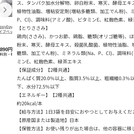
ス、タンパク加水分解物、卵白粉末、寒天、酵母エキ
植物性油脂、増粘安定剤(増粘多糖類、加工でん粉)、ミ
P、Cl)、調味料(アミノ酸)、ビタミンE、紅麹色素、
ppyDays 2wayド
獣医師開発 ニオイ
デオトイレ 飛び散
無添加良品 
【とりささみ】
イブベッド グレ
をとる砂専用 猫ト
らない消臭・抗菌サ
ムデンタルコ
鶏肉(ささみ)、かつお節、鶏脂、糖類(オリゴ糖等)、
イレ ナチュラルグ
ンド 4L
ぐるぐるボー
レー
…
粉末、寒天、酵母エキス、殺菌乳酸菌、植物性油脂、
,890円
1,550円
1,320円
470円
糖類、加工でん粉)、ミネラル類(Na、P、Cl)、調味料
送料別・税込)
(送料別・税込)
(送料別・税込)
(送料別・税込
ミンE、紅麹色素、緑茶エキス
【保証成分】【2種共通】
たんぱく質20.0％以上、脂質3.5％以上、粗繊維0.3％
下、水分72.5％以下
【エネルギー】【2種共通】
約20kcal/本
【給与方法】1日3袋を目安におやつとしてお与えくだ
【原産国または製造地】日本
【保管方法】お使い残りが出た場合は、他の容器に移