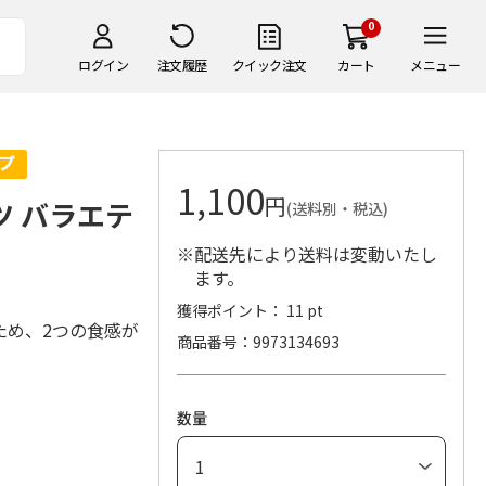
0
ログイン
注文履歴
クイック注文
カート
メニュー
1,100
円
ツ バラエテ
(送料別・税込)
※配送先により送料は変動いたし
ます。
獲得ポイント： 11 pt
ため、2つの食感が
商品番号
9973134693
数量