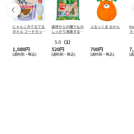
にゃんこのでるでる
森林からの贈りもの
ふるっくま みかん
Ha
ボトル フードセッ
しっかり消臭するひ
ラ
ト
のきの猫砂 7L
ー
5.0
（1）
1,080円
520円
700円
7
(送料別・税込)
(送料別・税込)
(送料別・税込)
(