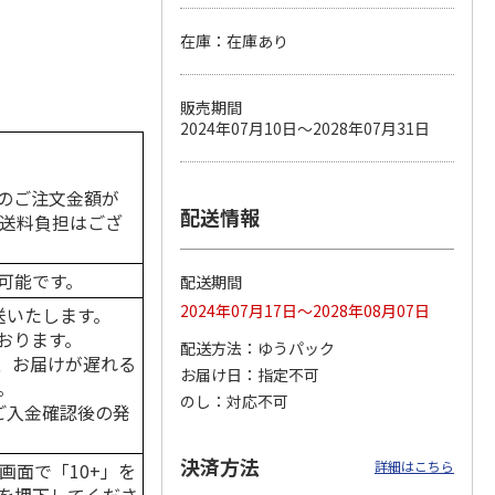
在庫：在庫あり
カムカ
銀のスプーン パウ
ペット線香 虹のか
CIAO 香り立つクラ
販売期間
ーン
チ 健康に育つ子ね
なた フルーティフ
ンキー ちゅ～る和
2024年07月10日～2028年07月31日
ン型 S
こ用 まぐろ・かつ
ローラルの香り
えBOX とりささ
…
おに
…
120円
590円
380円
のご注文金額が
)
(送料別・税込)
(送料別・税込)
(送料別・税込)
配送情報
の送料負担はござ
可能です。
配送期間
2024年07月17日～2028年08月07日
送いたします。
おります。
配送方法
ゆうパック
、お届けが遅れる
お届け日
指定不可
。
のし
対応不可
はご入金確認後の発
決済方法
詳細はこちら
画面で「10+」を