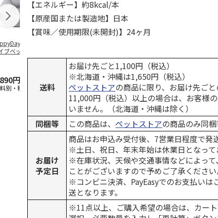
【エネルギー】約8kcal/本
【原産国または製造地】日本
【賞味／使用期限(未開封)】24ヶ月
ppyDays 2wayド
獣医師開発 ニオイ
デオトイレ 飛び散
無添加良品 
イブベッド グレ
をとる砂専用 猫ト
らない消臭・抗菌サ
ムデンタルコ
イレ ナチュラルグ
ンド 4L
ぐるぐるボー
お届け先ごと1,100円（税込）
レー
…
※北海道・沖縄は1,650円（税込）
,890円
1,550円
1,320円
470円
送料
ペットストア
の商品に限り、お届け先ごと
送料別・税込)
(送料別・税込)
(送料別・税込)
(送料別・税込
11,000円（税込）以上の場合は、お客様
いません。（北海道・沖縄は除く）
同梱等
この商品は、
ペットストア
の商品のみ同梱
商品はお申込み受付後、7営業日程度で発
※土日、祝日、年末年始は休業日となって
お届け
※在庫状況、天候や交通事情などによって
予定日
ことがございますので予めご了承ください
※コンビニ決済、PayEasyでのお支払い
送となります。
※11点以上、ご購入希望の場合は、カート