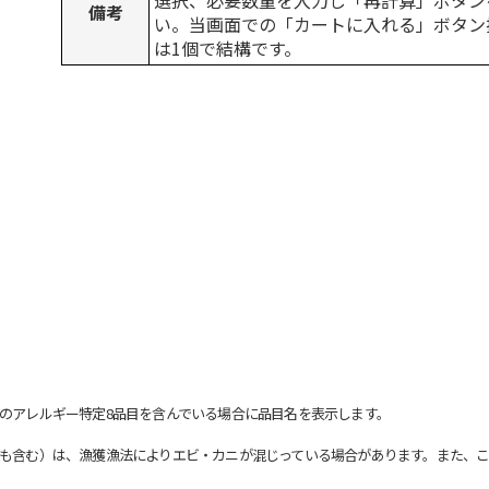
選択、必要数量を入力し「再計算」ボタン
備考
い。当画面での「カートに入れる」ボタン
は1個で結構です。
のアレルギー特定8品目を含んでいる場合に品目名を表示します。
も含む）は、漁獲漁法によりエビ・カニが混じっている場合があります。また、こ