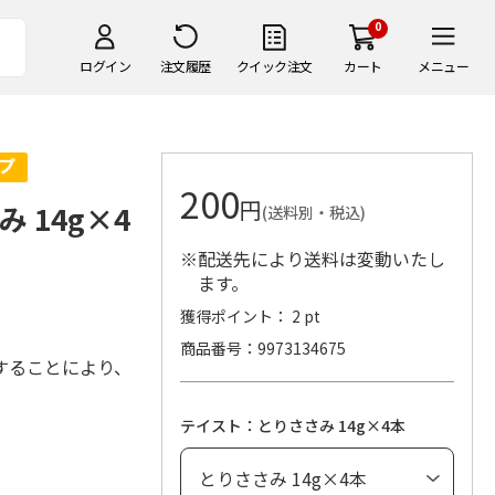
0
ログイン
注文履歴
クイック注文
カート
メニュー
200
円
み 14g×4
(送料別・税込)
※配送先により送料は変動いたし
ます。
獲得ポイント： 2 pt
商品番号
9973134675
することにより、
テイスト：とりささみ 14g×4本