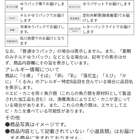
ゆうパック等でお届けしま
ゆうパケットでお届けします
す
チルドゆうパックでお届け
定形外郵便(簡易書留)でお届
します
けします
冷凍ゆうパックでお届けし
レターパックライトでお届け
ます。
します
佐川急便でのお届けとなり
ます
なお、「普通ゆうパック」の場合は表示しません。また、「夏期
のみチルドゆうパック」などとなる場合は、記号での表示はせ
ず、商品内容欄にその旨を表示しています。
アレルギー情報について
商品に「小麦」「そば」「卵」「乳」「落花生」「えび」「か
に」「くるみ」のアレルギー特定8品目を含んでいる場合に品目名
を表示します。
※エビ・カニを除く魚介類（これらの魚介類を原材料として製造
された加工品も含む）は、漁獲漁法によりエビ・カニが混じって
いる場合があります。 また、これらの魚介類は、エサとしてエ
ビ・カニを食べている可能性があります。
その他
商品写真はイメージです。
商品内容として記載されていない「小道具類」はお届け
する商品に含まれておりません。