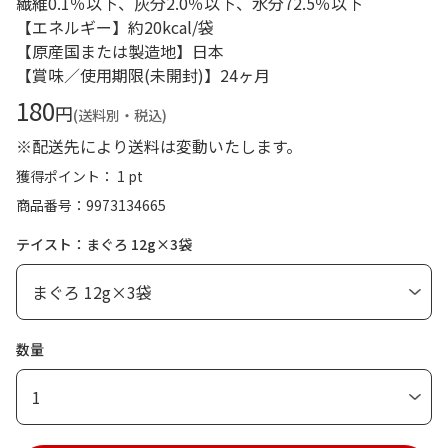
繊維0.1％以下、灰分2.0％以下、水分72.5％以下
【エネルギー】約20kcal/袋
【原産国または製造地】日本
【賞味／使用期限(未開封)】24ヶ月
180
円
(送料別・税込)
※配送先により送料は変動いたします。
獲得ポイント： 1 pt
商品番号
9973134665
テイスト：まぐろ 12g×3袋
数量
1