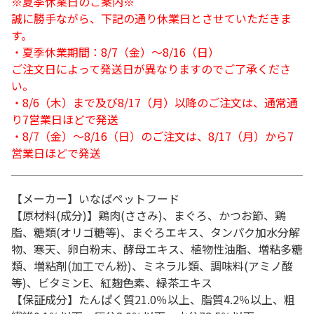
※夏季休業日のご案内※
誠に勝手ながら、下記の通り休業日とさせていただきま
す。
・夏季休業期間：8/7（金）～8/16（日）
ご注文日によって発送日が異なりますのでご了承くださ
い。
・8/6（木）まで及び8/17（月）以降のご注文は、通常通
り7営業日ほどで発送
・8/7（金）～8/16（日）のご注文は、8/17（月）から7
営業日ほどで発送
【メーカー】いなばペットフード
【原材料(成分)】鶏肉(ささみ)、まぐろ、かつお節、鶏
脂、糖類(オリゴ糖等)、まぐろエキス、タンパク加水分解
物、寒天、卵白粉末、酵母エキス、植物性油脂、増粘多糖
類、増粘剤(加工でん粉)、ミネラル類、調味料(アミノ酸
等)、ビタミンE、紅麹色素、緑茶エキス
【保証成分】たんぱく質21.0％以上、脂質4.2％以上、粗