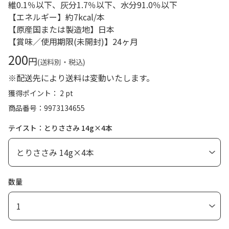
維0.1％以下、灰分1.7％以下、水分91.0％以下
【エネルギー】約7kcal/本
【原産国または製造地】日本
【賞味／使用期限(未開封)】24ヶ月
200
円
(送料別・税込)
※配送先により送料は変動いたします。
獲得ポイント： 2 pt
商品番号
9973134655
テイスト：とりささみ 14g×4本
数量
1