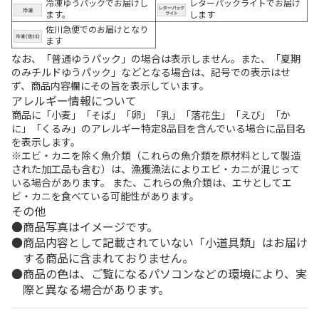
冷凍ゆうパックでお届けし
レターパックライトでお届け
ます。
します
佐川急便でのお届けとなり
ます
なお、「普通ゆうパック」の場合は表示しません。また、「夏期
のみチルドゆうパック」などとなる場合は、記号での表示はせ
ず、商品内容欄にその旨を表示しています。
アレルギー情報について
商品に「小麦」「そば」「卵」「乳」「落花生」「えび」「か
に」「くるみ」のアレルギー特定8品目を含んでいる場合に品目名
を表示します。
※エビ・カニを除く魚介類（これらの魚介類を原材料として製造
された加工品も含む）は、漁獲漁法によりエビ・カニが混じって
いる場合があります。 また、これらの魚介類は、エサとしてエ
ビ・カニを食べている可能性があります。
その他
商品写真はイメージです。
商品内容として記載されていない「小道具類」はお届け
する商品に含まれておりません。
商品の色は、ご覧になるパソコンなどの環境により、実
際と異なる場合があります。